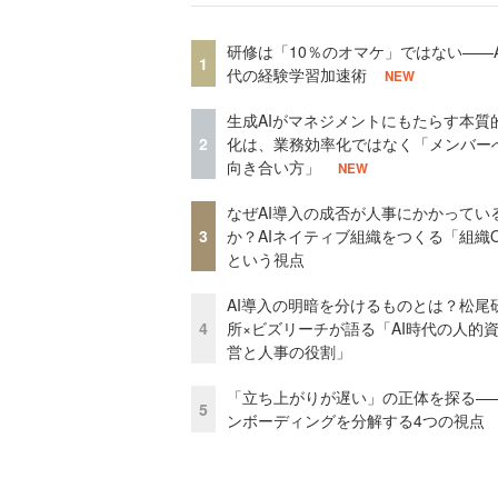
研修は「10％のオマケ」ではない——A
1
代の経験学習加速術
NEW
生成AIがマネジメントにもたらす本質
2
化は、業務効率化ではなく「メンバー
向き合い方」
NEW
なぜAI導入の成否が人事にかかってい
3
か？AIネイティブ組織をつくる「組織
という視点
AI導入の明暗を分けるものとは？松尾
4
所×ビズリーチが語る「AI時代の人的
営と人事の役割」
「立ち上がりが遅い」の正体を探る—
5
ンボーディングを分解する4つの視点