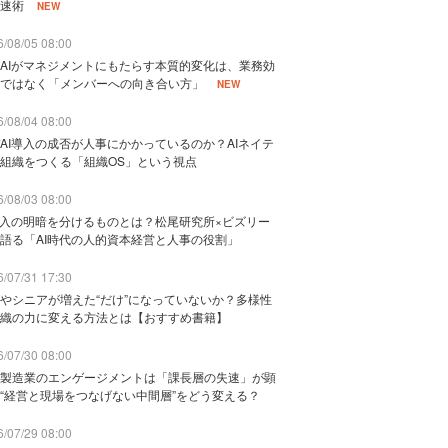
速術
NEW
/08/05 08:00
AIがマネジメントにもたらす本質的変化は、業務効
ではなく「メンバーへの向き合い方」
NEW
/08/04 08:00
AI導入の成否が人事にかかっているのか？AIネイテ
組織をつくる「組織OS」という視点
/08/03 08:00
導入の明暗を分けるものとは？松尾研究所×ビズリー
語る「AI時代の人的資本経営と人事の役割」
/07/31 17:30
やシニアが増えた“だけ”になっていないか？多様性
織の力に変える方法とは【おすすめ書籍】
/07/30 08:00
製造業のエンゲージメントは「課長層の失速」が顕
“経営と現場をつなげない中間層”をどう変える？
/07/29 08:00