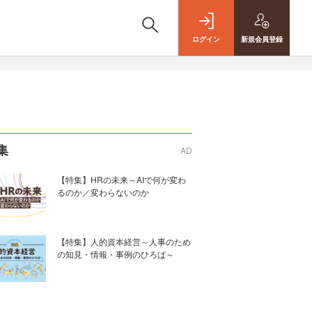
ログイン
新規
会員登録
集
AD
【特集】HRの未来～AIで何が変わ
るのか／変わらないのか
【特集】人的資本経営～人事のため
の知見・情報・事例のひろば～