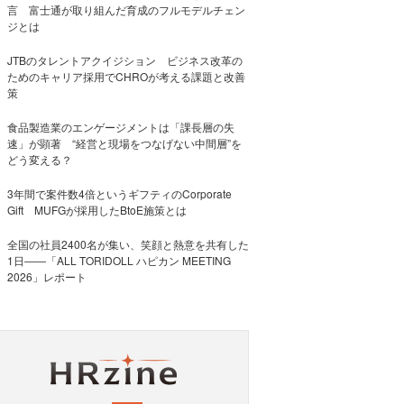
言 富士通が取り組んだ育成のフルモデルチェン
ジとは
JTBのタレントアクイジション ビジネス改革の
ためのキャリア採用でCHROが考える課題と改善
策
食品製造業のエンゲージメントは「課長層の失
速」が顕著 “経営と現場をつなげない中間層”を
どう変える？
3年間で案件数4倍というギフティのCorporate
Gift MUFGが採用したBtoE施策とは
全国の社員2400名が集い、笑顔と熱意を共有した
1日――「ALL TORIDOLL ハピカン MEETING
2026」レポート