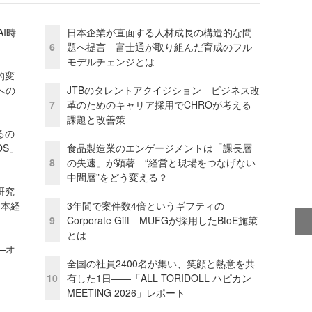
I時
日本企業が直面する人材成長の構造的な問
6
題へ提言 富士通が取り組んだ育成のフル
モデルチェンジとは
的変
への
JTBのタレントアクイジション ビジネス改
7
革のためのキャリア採用でCHROが考える
課題と改善策
るの
OS」
食品製造業のエンゲージメントは「課長層
8
の失速」が顕著 “経営と現場をつなげない
中間層”をどう変える？
研究
資本経
3年間で案件数4倍というギフティの
9
Corporate Gift MUFGが採用したBtoE施策
とは
—オ
全国の社員2400名が集い、笑顔と熱意を共
10
有した1日――「ALL TORIDOLL ハピカン
MEETING 2026」レポート