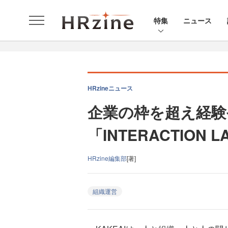
特集
ニュース
HRzineニュース
企業の枠を超え経験
「INTERACTION 
HRzine編集部
[著]
組織運営