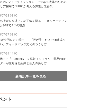
Bのタレントアクイジション ビジネス改革のための
リア採用でCHROが考える課題と改善策
/07/28 08:00
ち上がりが遅い」の正体を探る——オンボーディン
分解する4つの視点
/07/27 08:00
n1が空回りする理由——「投げ手」だけでは醸成さ
い、フィードバック文化のつくり方
/07/24 14:00
時代こそ「Humanity」を経営インフラへ 世界のHR
ダーが立ち返る組織と個人のあり方
新着記事一覧を見る
ベント