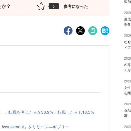
習加
たか？
参考になった
0
2026
生成
率化
2026
なぜ
ィブ
2026
AI
チが
2026
女性
を組
2026
食品
、転職を考えた人が33.9％、転職した人も18.5％
著 
t Assessment」をリリース—ギブリー
2026