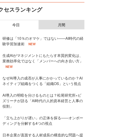
クセスランキング
今日
月間
研修は「10％のオマケ」ではない——AI時代の経
験学習加速術
NEW
生成AIがマネジメントにもたらす本質的変化は、
業務効率化ではなく「メンバーへの向き合い方」
NEW
なぜAI導入の成否が人事にかかっているのか？AI
ネイティブ組織をつくる「組織OS」という視点
AI導入の明暗を分けるものとは？松尾研究所×ビ
ズリーチが語る「AI時代の人的資本経営と人事の
役割」
「立ち上がりが遅い」の正体を探る——オンボー
ディングを分解する4つの視点
日本企業が直面する人材成長の構造的な問題へ提