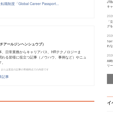
JT
Global Career Passport...
キャ
2026
「立
グを
2026
1o
エイチアールジンヘンシュウブ）
れな
事、日常業務からキャリアパス、HRテクノロジーま
2026
関わる皆様に役立つ記事（ノウハウ、事例など）やニュ
AI
す。
リー
、または直近の記事の寄稿時点での内容です
筆記事
イ