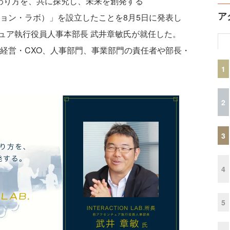
関わり方を、共に探究し、未来を創発する
ア
タラクション・ラボ）」を設立したことを8月5日に発表し
ュア執行役員人事本部長 武井章敏氏が就任した。
対象は、経営・CXO、人事部門、事業部門の責任者や部長・
1
2
3
4
5