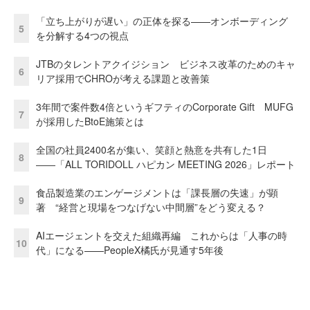
「立ち上がりが遅い」の正体を探る——オンボーディング
5
を分解する4つの視点
JTBのタレントアクイジション ビジネス改革のためのキャ
6
リア採用でCHROが考える課題と改善策
3年間で案件数4倍というギフティのCorporate Gift MUFG
7
が採用したBtoE施策とは
全国の社員2400名が集い、笑顔と熱意を共有した1日
8
――「ALL TORIDOLL ハピカン MEETING 2026」レポート
食品製造業のエンゲージメントは「課長層の失速」が顕
9
著 “経営と現場をつなげない中間層”をどう変える？
AIエージェントを交えた組織再編 これからは「人事の時
10
代」になる——PeopleX橘氏が見通す5年後