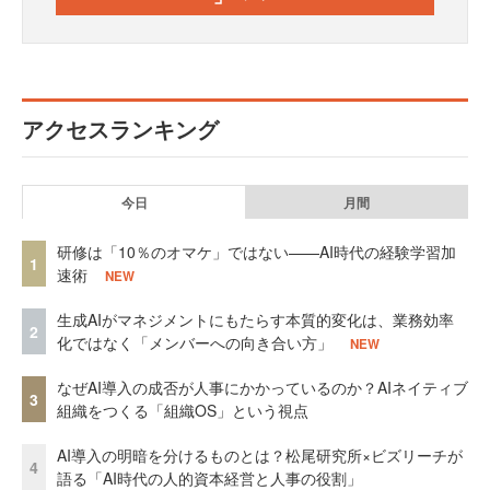
アクセスランキング
今日
月間
研修は「10％のオマケ」ではない——AI時代の経験学習加
1
速術
NEW
生成AIがマネジメントにもたらす本質的変化は、業務効率
2
化ではなく「メンバーへの向き合い方」
NEW
なぜAI導入の成否が人事にかかっているのか？AIネイティブ
3
組織をつくる「組織OS」という視点
AI導入の明暗を分けるものとは？松尾研究所×ビズリーチが
4
語る「AI時代の人的資本経営と人事の役割」