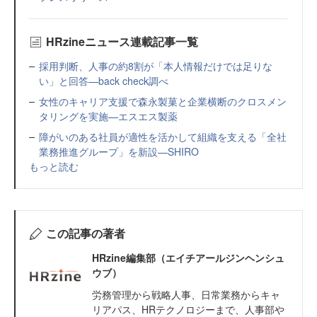
HRzineニュース連載記事一覧
採用判断、人事の約8割が「本人情報だけでは足りな
い」と回答—back check調べ
女性のキャリア支援で森永製菓と企業横断のクロスメン
タリングを実施—エスエス製薬
障がいのある社員が適性を活かして組織を支える「全社
業務推進グループ」を新設—SHIRO
もっと読む
この記事の著者
HRzine編集部（エイチアールジンヘンシュ
ウブ）
労務管理から戦略人事、日常業務からキャ
リアパス、HRテクノロジーまで、人事部や