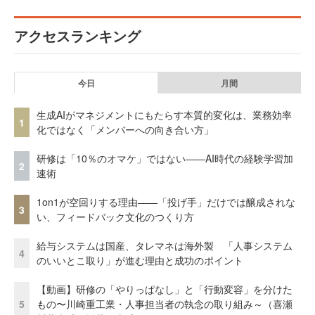
アクセスランキング
今日
月間
生成AIがマネジメントにもたらす本質的変化は、業務効率
1
化ではなく「メンバーへの向き合い方」
研修は「10％のオマケ」ではない——AI時代の経験学習加
2
速術
1on1が空回りする理由——「投げ手」だけでは醸成されな
3
い、フィードバック文化のつくり方
給与システムは国産、タレマネは海外製 「人事システム
4
のいいとこ取り」が進む理由と成功のポイント
【動画】研修の「やりっぱなし」と「行動変容」を分けた
5
もの〜川崎重工業・人事担当者の執念の取り組み～（喜瀬