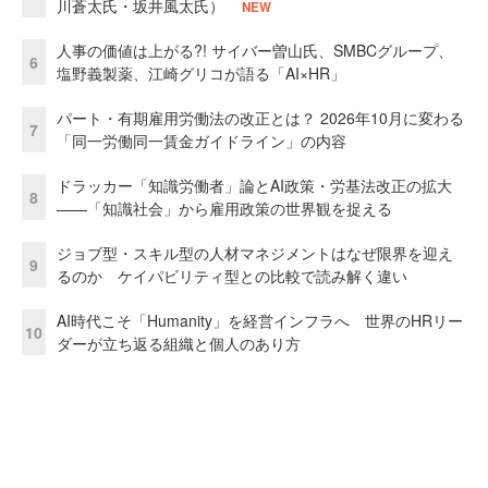
川蒼太氏・坂井風太氏）
NEW
人事の価値は上がる?! サイバー曽山氏、SMBCグループ、
6
塩野義製薬、江崎グリコが語る「AI×HR」
パート・有期雇用労働法の改正とは？ 2026年10月に変わる
7
「同一労働同一賃金ガイドライン」の内容
ドラッカー「知識労働者」論とAI政策・労基法改正の拡大
8
——「知識社会」から雇用政策の世界観を捉える
ジョブ型・スキル型の人材マネジメントはなぜ限界を迎え
9
るのか ケイパビリティ型との比較で読み解く違い
AI時代こそ「Humanity」を経営インフラへ 世界のHRリー
10
ダーが立ち返る組織と個人のあり方