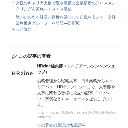
女性のキャリア支援で森永製菓と企業横断のクロスメン
タリングを実施—エスエス製薬
障がいのある社員が適性を活かして組織を支える「全社
業務推進グループ」を新設—SHIRO
もっと読む
この記事の著者
HRzine編集部（エイチアールジンヘンシュ
ウブ）
労務管理から戦略人事、日常業務からキャ
リアパス、HRテクノロジーまで、人事部や
人事に関わる皆様に役立つ記事（ノウハ
ウ、事例など）やニュースを提供していま
す。
※プロフィールは、執筆時点、または直近の記事の寄稿時点で
の内容です
この著者の最近の執筆記事