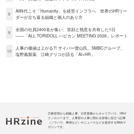
AI時代こそ「Humanity」を経営インフラへ 世界のHRリー
8
ダーが立ち返る組織と個人のあり方
全国の社員2400名が集い、笑顔と熱意を共有した1日
9
――「ALL TORIDOLL ハピカン MEETING 2026」レポート
人事の価値は上がる?! サイバー曽山氏、SMBCグループ、
10
塩野義製薬、江崎グリコが語る「AI×HR」
労務管理から戦略人事、日常業務からキャリアパス、HRテ
クノロジーまで、人事部や人事に関わる皆様に役立つ記事
（ノウハウ、事例など）やニュースなどを提供するWebマ
ガジンです。