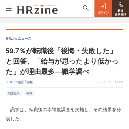
新規
ログイン
会員登録
HRzineニュース
59.7％が転職後「後悔・失敗した」
と回答、「給与が思ったより低かっ
た」が理由最多―識学調べ
HRzine編集部
[著]
2022/09/02 17:20
調査結果
転職
識学は、転職後の幸福度調査を実施し、その結果を発
表した。