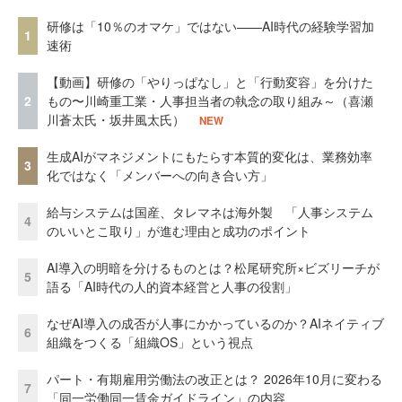
研修は「10％のオマケ」ではない——AI時代の経験学習加
1
速術
【動画】研修の「やりっぱなし」と「行動変容」を分けた
2
もの〜川崎重工業・人事担当者の執念の取り組み～（喜瀬
川蒼太氏・坂井風太氏）
NEW
生成AIがマネジメントにもたらす本質的変化は、業務効率
3
化ではなく「メンバーへの向き合い方」
給与システムは国産、タレマネは海外製 「人事システム
4
のいいとこ取り」が進む理由と成功のポイント
AI導入の明暗を分けるものとは？松尾研究所×ビズリーチが
5
語る「AI時代の人的資本経営と人事の役割」
なぜAI導入の成否が人事にかかっているのか？AIネイティブ
6
組織をつくる「組織OS」という視点
パート・有期雇用労働法の改正とは？ 2026年10月に変わる
7
「同一労働同一賃金ガイドライン」の内容