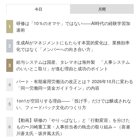
今日
月間
研修は「10％のオマケ」ではない——AI時代の経験学習加
1
速術
生成AIがマネジメントにもたらす本質的変化は、業務効率
2
化ではなく「メンバーへの向き合い方」
給与システムは国産、タレマネは海外製 「人事システム
3
のいいとこ取り」が進む理由と成功のポイント
パート・有期雇用労働法の改正とは？ 2026年10月に変わる
4
「同一労働同一賃金ガイドライン」の内容
1on1が空回りする理由——「投げ手」だけでは醸成されな
5
い、フィードバック文化のつくり方
【動画】研修の「やりっぱなし」と「行動変容」を分けた
6
もの〜川崎重工業・人事担当者の執念の取り組み～（喜瀬
川蒼太氏・坂井風太氏）