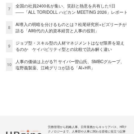
全国の社員2400名が集い、笑顔と熱意を共有した1日
7
――「ALL TORIDOLL ハピカン MEETING 2026」レポート
AI導入の明暗を分けるものとは？松尾研究所×ビズリーチが
8
語る「AI時代の人的資本経営と人事の役割」
ジョブ型・スキル型の人材マネジメントはなぜ限界を迎え
9
るのか ケイパビリティ型との比較で読み解く違い
人事の価値は上がる?! サイバー曽山氏、SMBCグループ、
10
塩野義製薬、江崎グリコが語る「AI×HR」
労務管理から戦略人事、日常業務からキャリアパス、HRテ
クノロジーまで、人事部や人事に関わる皆様に役立つ記事