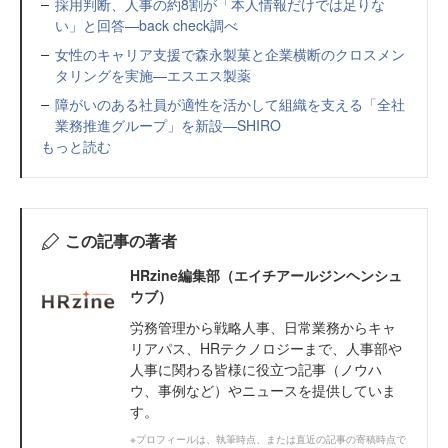
採用判断、人事の約8割が「本人情報だけでは足りな
い」と回答—back check調べ
女性のキャリア支援で森永製菓と企業横断のクロスメン
タリングを実施—エスエス製薬
障がいのある社員が適性を活かして組織を支える「全社
業務推進グループ」を新設—SHIRO
もっと読む
この記事の著者
HRzine編集部（エイチアールジンヘンシュ
ウブ）
労務管理から戦略人事、日常業務からキャ
リアパス、HRテクノロジーまで、人事部や
人事に関わる皆様に役立つ記事（ノウハ
ウ、事例など）やニュースを提供していま
す。
※プロフィールは、執筆時点、または直近の記事の寄稿時点で