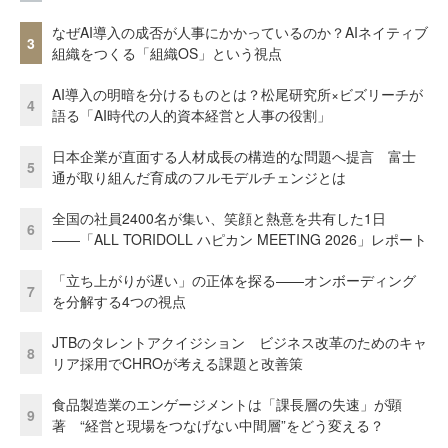
なぜAI導入の成否が人事にかかっているのか？AIネイティブ
3
組織をつくる「組織OS」という視点
AI導入の明暗を分けるものとは？松尾研究所×ビズリーチが
4
語る「AI時代の人的資本経営と人事の役割」
日本企業が直面する人材成長の構造的な問題へ提言 富士
5
通が取り組んだ育成のフルモデルチェンジとは
全国の社員2400名が集い、笑顔と熱意を共有した1日
6
――「ALL TORIDOLL ハピカン MEETING 2026」レポート
「立ち上がりが遅い」の正体を探る——オンボーディング
7
を分解する4つの視点
JTBのタレントアクイジション ビジネス改革のためのキャ
8
リア採用でCHROが考える課題と改善策
食品製造業のエンゲージメントは「課長層の失速」が顕
9
著 “経営と現場をつなげない中間層”をどう変える？