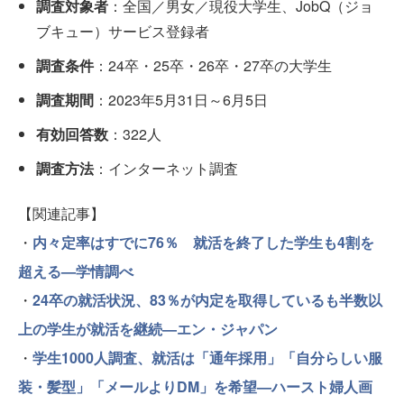
調査対象者
：全国／男女／現役大学生、JobQ（ジョ
ブキュー）サービス登録者
調査条件
：24卒・25卒・26卒・27卒の大学生
調査期間
：2023年5月31日～6月5日
有効回答数
：322人
調査方法
：インターネット調査
【関連記事】
・
内々定率はすでに76％ 就活を終了した学生も4割を
超える—学情調べ
・
24卒の就活状況、83％が内定を取得しているも半数以
上の学生が就活を継続—エン・ジャパン
・
学生1000人調査、就活は「通年採用」「自分らしい服
装・髪型」「メールよりDM」を希望—ハースト婦人画