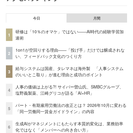
今日
月間
研修は「10％のオマケ」ではない——AI時代の経験学習加
1
速術
1on1が空回りする理由——「投げ手」だけでは醸成されな
2
い、フィードバック文化のつくり方
給与システムは国産、タレマネは海外製 「人事システム
3
のいいとこ取り」が進む理由と成功のポイント
人事の価値は上がる?! サイバー曽山氏、SMBCグループ、
4
塩野義製薬、江崎グリコが語る「AI×HR」
パート・有期雇用労働法の改正とは？ 2026年10月に変わる
5
「同一労働同一賃金ガイドライン」の内容
生成AIがマネジメントにもたらす本質的変化は、業務効率
6
化ではなく「メンバーへの向き合い方」