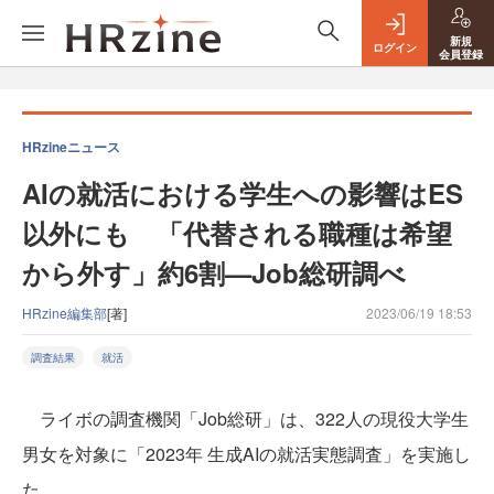
新規
ログイン
会員登録
HRzineニュース
AIの就活における学生への影響はES
以外にも 「代替される職種は希望
から外す」約6割—Job総研調べ
HRzine編集部
[著]
2023/06/19 18:53
調査結果
就活
ライボの調査機関「Job総研」は、322人の現役大学生
男女を対象に「2023年 生成AIの就活実態調査」を実施し
た。