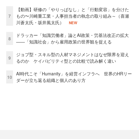
【動画】研修の「やりっぱなし」と「行動変容」を分けた
7
もの〜川崎重工業・人事担当者の執念の取り組み～（喜瀬
川蒼太氏・坂井風太氏）
NEW
ドラッカー「知識労働者」論とAI政策・労基法改正の拡大
8
——「知識社会」から雇用政策の世界観を捉える
ジョブ型・スキル型の人材マネジメントはなぜ限界を迎え
9
るのか ケイパビリティ型との比較で読み解く違い
AI時代こそ「Humanity」を経営インフラへ 世界のHRリー
10
ダーが立ち返る組織と個人のあり方