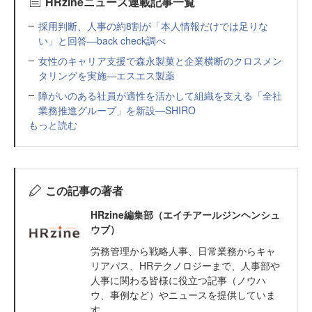
HRzineニュース連載記事一覧
採用判断、人事の約8割が「本人情報だけでは足りな
い」と回答—back check調べ
女性のキャリア支援で森永製菓と企業横断のクロスメン
タリングを実施—エスエス製薬
障がいのある社員が適性を活かして組織を支える「全社
業務推進グループ」を新設—SHIRO
もっと読む
この記事の著者
HRzine編集部（エイチアールジンヘンシュ
ウブ）
労務管理から戦略人事、日常業務からキャ
リアパス、HRテクノロジーまで、人事部や
人事に関わる皆様に役立つ記事（ノウハ
ウ、事例など）やニュースを提供していま
す。