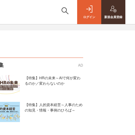
ログイン
新規
会員登録
集
AD
【特集】HRの未来～AIで何が変わ
るのか／変わらないのか
【特集】人的資本経営～人事のため
の知見・情報・事例のひろば～