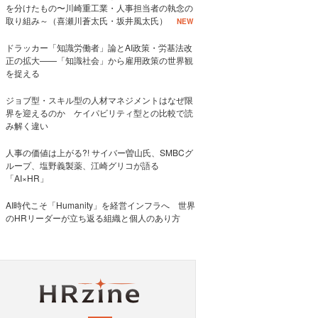
を分けたもの〜川崎重工業・人事担当者の執念の
取り組み～（喜瀬川蒼太氏・坂井風太氏）
NEW
ドラッカー「知識労働者」論とAI政策・労基法改
正の拡大——「知識社会」から雇用政策の世界観
を捉える
ジョブ型・スキル型の人材マネジメントはなぜ限
界を迎えるのか ケイパビリティ型との比較で読
み解く違い
人事の価値は上がる?! サイバー曽山氏、SMBCグ
ループ、塩野義製薬、江崎グリコが語る
「AI×HR」
AI時代こそ「Humanity」を経営インフラへ 世界
のHRリーダーが立ち返る組織と個人のあり方