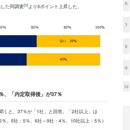
6
[1]
施した同調査
より5ポイント上昇した。
7
8
9
10
％、「内定取得後」が37％
くと、37％が「1社」と回答。「2社以上」は
：5％、5社：5％、6社～9社：4％、10社以上：5％）