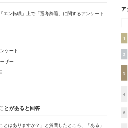
ア
「エン転職」上で「選考辞退」に関するアンケート
1
ンケート
2
ーザー
日
3
4
たことがあると回答
5
ことはありますか？」と質問したところ、「ある」