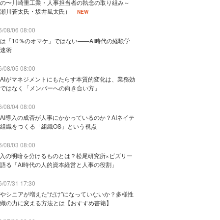
の〜川崎重工業・人事担当者の執念の取り組み～
瀬川蒼太氏・坂井風太氏）
NEW
/08/06 08:00
は「10％のオマケ」ではない——AI時代の経験学
速術
/08/05 08:00
AIがマネジメントにもたらす本質的変化は、業務効
ではなく「メンバーへの向き合い方」
/08/04 08:00
AI導入の成否が人事にかかっているのか？AIネイテ
組織をつくる「組織OS」という視点
/08/03 08:00
導入の明暗を分けるものとは？松尾研究所×ビズリー
語る「AI時代の人的資本経営と人事の役割」
/07/31 17:30
やシニアが増えた“だけ”になっていないか？多様性
織の力に変える方法とは【おすすめ書籍】