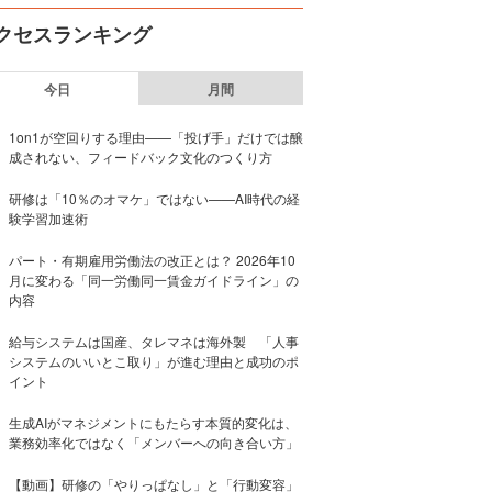
クセスランキング
今日
月間
1on1が空回りする理由——「投げ手」だけでは醸
成されない、フィードバック文化のつくり方
研修は「10％のオマケ」ではない——AI時代の経
験学習加速術
パート・有期雇用労働法の改正とは？ 2026年10
月に変わる「同一労働同一賃金ガイドライン」の
内容
給与システムは国産、タレマネは海外製 「人事
システムのいいとこ取り」が進む理由と成功のポ
イント
生成AIがマネジメントにもたらす本質的変化は、
業務効率化ではなく「メンバーへの向き合い方」
【動画】研修の「やりっぱなし」と「行動変容」