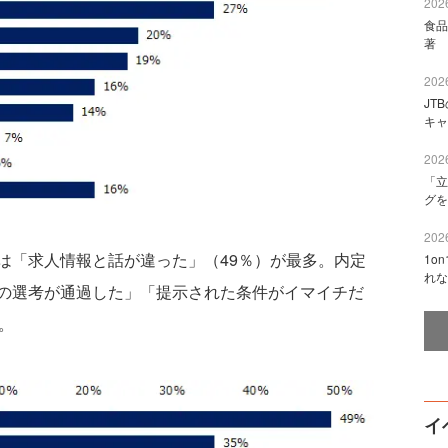
2026
食品
著 
2026
JT
キャ
2026
「立
グを
2026
「求人情報と話が違った」（49％）が最多。内定
1o
れな
の選考が通過した」「提示された条件がイマイチだ
。
イ