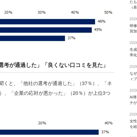
たも
（喜
2026
研修
習加
2026
生成
率化
選考が通過した」「良くない口コミを見た」
2026
なぜ
ィブ
くと、「他社の選考が通過した」（37％）、「ネ
2026
）、「企業の応対が悪かった」（20％）が上位3つ
AI
チが
2026
女性
を組