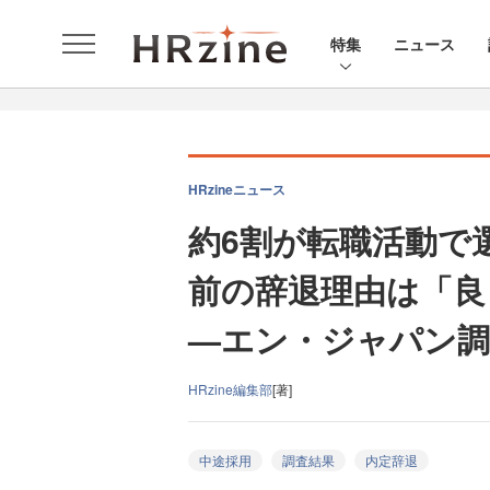
特集
ニュース
HRzineニュース
約6割が転職活動で
前の辞退理由は「良
—エン・ジャパン
HRzine編集部
[著]
中途採用
調査結果
内定辞退