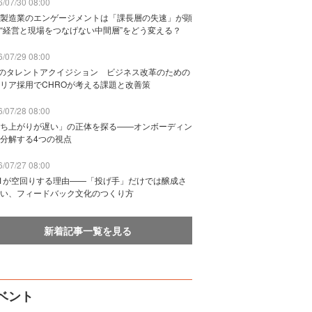
/07/30 08:00
製造業のエンゲージメントは「課長層の失速」が顕
“経営と現場をつなげない中間層”をどう変える？
/07/29 08:00
Bのタレントアクイジション ビジネス改革のための
リア採用でCHROが考える課題と改善策
/07/28 08:00
ち上がりが遅い」の正体を探る——オンボーディン
分解する4つの視点
/07/27 08:00
n1が空回りする理由——「投げ手」だけでは醸成さ
い、フィードバック文化のつくり方
新着記事一覧を見る
ベント