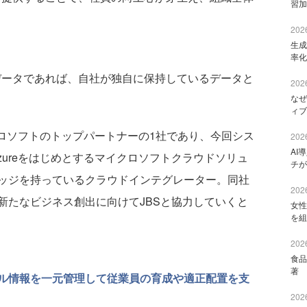
習加
2026
生成
率化
データであれば、自社が独自に保持しているデータと
2026
なぜ
ィブ
ロソフトのトップパートナーの1社であり、今回シス
2026
AI
t Azureをはじめとするマイクロソフトクラウドソリュ
チが
ッジを持っているクラウドインテグレーター。同社
2026
新たなビジネス創出に向けてJBSと協力していくと
女性
を組
2026
食品
著 
ル情報を一元管理して従業員の育成や適正配置を支
2026