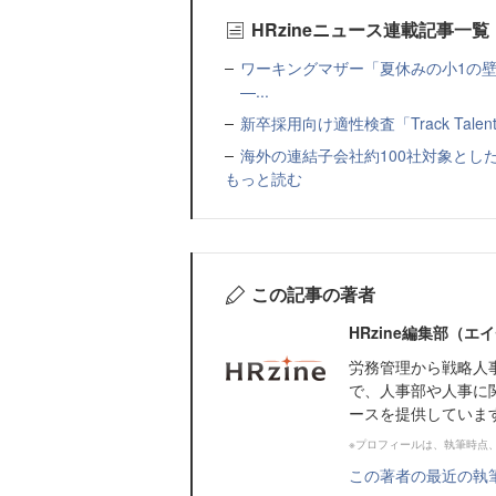
HRzineニュース連載記事一覧
ワーキングマザー「夏休みの小1の壁」
—...
新卒採用向け適性検査「Track Talen
海外の連結子会社約100社対象とした転職制度「
もっと読む
この記事の著者
HRzine編集部（
労務管理から戦略人
で、人事部や人事に
ースを提供していま
※プロフィールは、執筆時点
この著者の最近の執