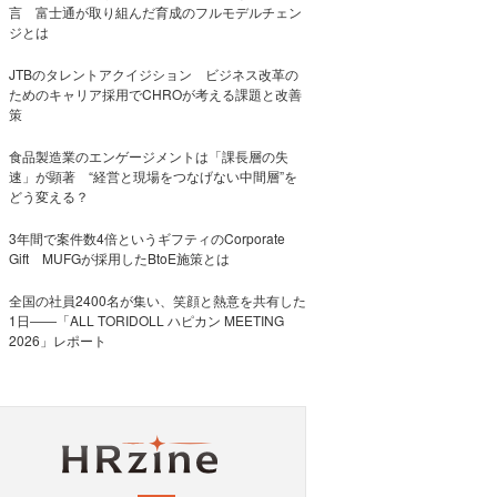
言 富士通が取り組んだ育成のフルモデルチェン
ジとは
JTBのタレントアクイジション ビジネス改革の
ためのキャリア採用でCHROが考える課題と改善
策
食品製造業のエンゲージメントは「課長層の失
速」が顕著 “経営と現場をつなげない中間層”を
どう変える？
3年間で案件数4倍というギフティのCorporate
Gift MUFGが採用したBtoE施策とは
全国の社員2400名が集い、笑顔と熱意を共有した
1日――「ALL TORIDOLL ハピカン MEETING
2026」レポート