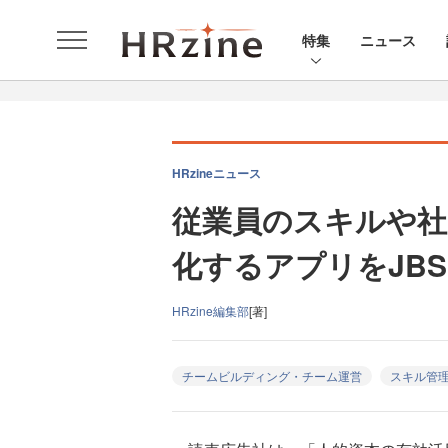
特集
ニュース
HRzineニュース
従業員のスキルや社
化するアプリをJB
HRzine編集部
[著]
チームビルディング・チーム運営
スキル管