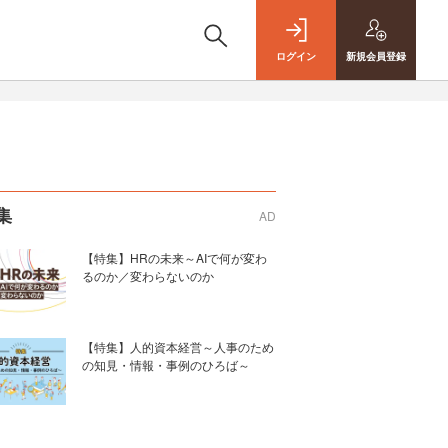
ログイン
新規
会員登録
集
AD
【特集】HRの未来～AIで何が変わ
るのか／変わらないのか
【特集】人的資本経営～人事のため
の知見・情報・事例のひろば～