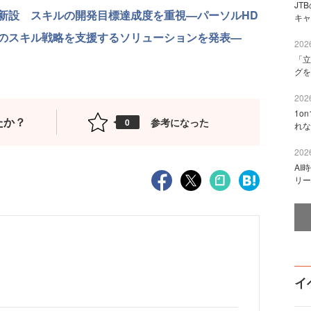
JT
新設 スキルの開発目標達成度を重視—パーソルHD
キャ
のスキル戦略を支援するソリューションを発表—
2026
「立
グを
2026
1o
たか？
参考になった
0
れな
2026
AI
リー
イ