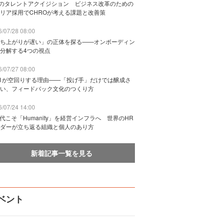
Bのタレントアクイジション ビジネス改革のための
リア採用でCHROが考える課題と改善策
/07/28 08:00
ち上がりが遅い」の正体を探る——オンボーディン
分解する4つの視点
/07/27 08:00
n1が空回りする理由——「投げ手」だけでは醸成さ
い、フィードバック文化のつくり方
/07/24 14:00
時代こそ「Humanity」を経営インフラへ 世界のHR
ダーが立ち返る組織と個人のあり方
新着記事一覧を見る
ベント