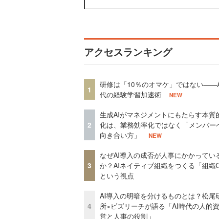
アクセスランキング
研修は「10％のオマケ」ではない——A
1
代の経験学習加速術
NEW
生成AIがマネジメントにもたらす本質
2
化は、業務効率化ではなく「メンバー
向き合い方」
NEW
なぜAI導入の成否が人事にかかってい
3
か？AIネイティブ組織をつくる「組織
という視点
AI導入の明暗を分けるものとは？松尾
4
所×ビズリーチが語る「AI時代の人的
営と人事の役割」