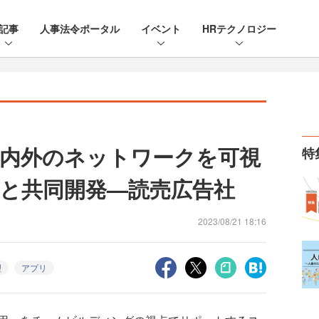
記事
人事法令ポータル
イベント
HRテクノロジー
内外のネットワークを可視
特
Sと共同開発—読売広告社
2023/08/21 18:16
理
アプリ