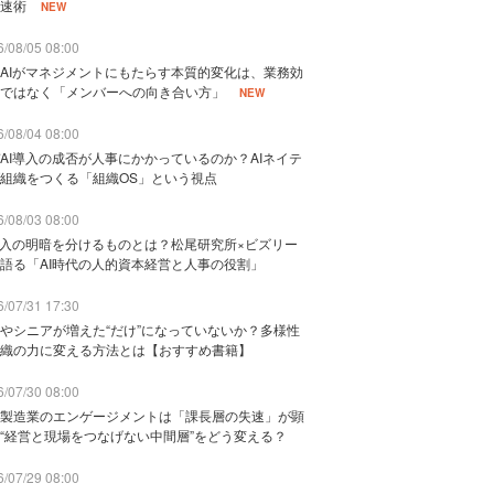
速術
NEW
/08/05 08:00
AIがマネジメントにもたらす本質的変化は、業務効
ではなく「メンバーへの向き合い方」
NEW
/08/04 08:00
AI導入の成否が人事にかかっているのか？AIネイテ
組織をつくる「組織OS」という視点
/08/03 08:00
導入の明暗を分けるものとは？松尾研究所×ビズリー
語る「AI時代の人的資本経営と人事の役割」
/07/31 17:30
やシニアが増えた“だけ”になっていないか？多様性
織の力に変える方法とは【おすすめ書籍】
/07/30 08:00
製造業のエンゲージメントは「課長層の失速」が顕
“経営と現場をつなげない中間層”をどう変える？
/07/29 08:00