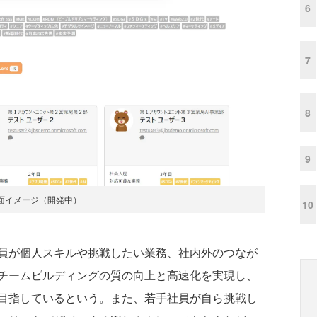
6
7
8
9
面イメージ（開発中）
10
員が個人スキルや挑戦したい業務、社内外のつなが
チームビルディングの質の向上と高速化を実現し、
目指しているという。また、若手社員が自ら挑戦し