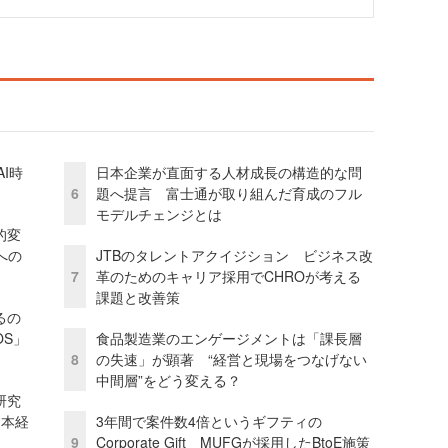
I時
日本企業が直面する人材成長の構造的な問
6
題へ提言 富士通が取り組んだ育成のフル
モデルチェンジとは
的変
への
JTBのタレントアクイジション ビジネス改
7
革のためのキャリア採用でCHROが考える
課題と改善策
るの
OS」
食品製造業のエンゲージメントは「課長層
8
の失速」が顕著 “経営と現場をつなげない
中間層”をどう変える？
研究
資本経
3年間で案件数4倍というギフティの
9
Corporate Gift MUFGが採用したBtoE施策