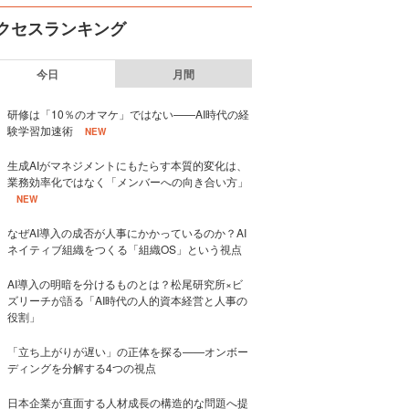
クセスランキング
今日
月間
研修は「10％のオマケ」ではない——AI時代の経
験学習加速術
NEW
生成AIがマネジメントにもたらす本質的変化は、
業務効率化ではなく「メンバーへの向き合い方」
NEW
なぜAI導入の成否が人事にかかっているのか？AI
ネイティブ組織をつくる「組織OS」という視点
AI導入の明暗を分けるものとは？松尾研究所×ビ
ズリーチが語る「AI時代の人的資本経営と人事の
役割」
「立ち上がりが遅い」の正体を探る——オンボー
ディングを分解する4つの視点
日本企業が直面する人材成長の構造的な問題へ提