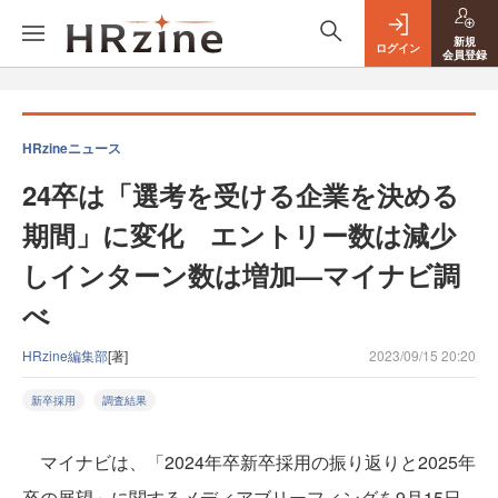
新規
ログイン
会員登録
HRzineニュース
24卒は「選考を受ける企業を決める
期間」に変化 エントリー数は減少
しインターン数は増加—マイナビ調
べ
HRzine編集部
[著]
2023/09/15 20:20
新卒採用
調査結果
マイナビは、「2024年卒新卒採用の振り返りと2025年
卒の展望」に関するメディアブリーフィングを9月15日