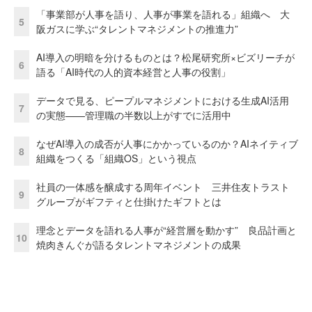
「事業部が人事を語り、人事が事業を語れる」組織へ 大
5
阪ガスに学ぶ“タレントマネジメントの推進力”
AI導入の明暗を分けるものとは？松尾研究所×ビズリーチが
6
語る「AI時代の人的資本経営と人事の役割」
データで見る、ピープルマネジメントにおける生成AI活用
7
の実態——管理職の半数以上がすでに活用中
なぜAI導入の成否が人事にかかっているのか？AIネイティブ
8
組織をつくる「組織OS」という視点
社員の一体感を醸成する周年イベント 三井住友トラスト
9
グループがギフティと仕掛けたギフトとは
理念とデータを語れる人事が“経営層を動かす” 良品計画と
10
焼肉きんぐが語るタレントマネジメントの成果