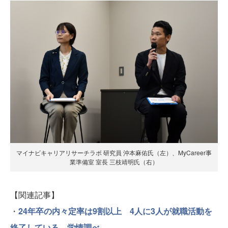
マイナビキャリアリサーチラボ 研究員 沖本麻佑氏（左）、MyCareer事
業準備室 室長 三枝靖明氏（右）
【関連記事】
・
24年卒の内々定率は9割以上 4人に3人が就職活動を
終了している—学情調べ