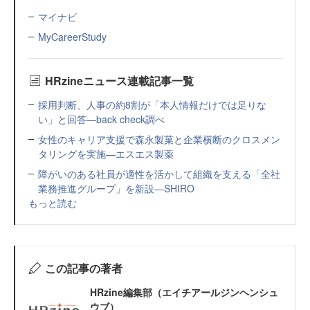
マイナビ
MyCareerStudy
HRzineニュース連載記事一覧
採用判断、人事の約8割が「本人情報だけでは足りな
い」と回答—back check調べ
女性のキャリア支援で森永製菓と企業横断のクロスメン
タリングを実施—エスエス製薬
障がいのある社員が適性を活かして組織を支える「全社
業務推進グループ」を新設—SHIRO
もっと読む
この記事の著者
HRzine編集部（エイチアールジンヘンシュ
ウブ）