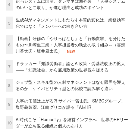
給与システムは国産、タレマネは海外製 「人事システム
4
のいいとこ取り」が進む理由と成功のポイント
生成AIがマネジメントにもたらす本質的変化は、業務効率
5
化ではなく「メンバーへの向き合い方」
【動画】研修の「やりっぱなし」と「行動変容」を分けた
6
もの〜川崎重工業・人事担当者の執念の取り組み～（喜瀬
川蒼太氏・坂井風太氏）
NEW
ドラッカー「知識労働者」論とAI政策・労基法改正の拡大
7
——「知識社会」から雇用政策の世界観を捉える
ジョブ型・スキル型の人材マネジメントはなぜ限界を迎え
8
るのか ケイパビリティ型との比較で読み解く違い
人事の価値は上がる?! サイバー曽山氏、SMBCグループ、
9
塩野義製薬、江崎グリコが語る「AI×HR」
AI時代こそ「Humanity」を経営インフラへ 世界のHRリー
10
ダーが立ち返る組織と個人のあり方