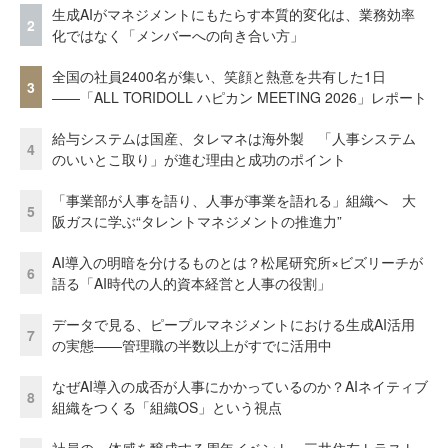
生成AIがマネジメントにもたらす本質的変化は、業務効率
2
化ではなく「メンバーへの向き合い方」
全国の社員2400名が集い、笑顔と熱意を共有した1日
3
――「ALL TORIDOLL ハピカン MEETING 2026」レポート
給与システムは国産、タレマネは海外製 「人事システム
4
のいいとこ取り」が進む理由と成功のポイント
「事業部が人事を語り、人事が事業を語れる」組織へ 大
5
阪ガスに学ぶ“タレントマネジメントの推進力”
AI導入の明暗を分けるものとは？松尾研究所×ビズリーチが
6
語る「AI時代の人的資本経営と人事の役割」
データで見る、ピープルマネジメントにおける生成AI活用
7
の実態——管理職の半数以上がすでに活用中
なぜAI導入の成否が人事にかかっているのか？AIネイティブ
8
組織をつくる「組織OS」という視点