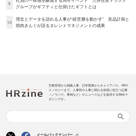
社員の一体感を醸成する周年イベント 三井住友トラスト
9
グループがギフティと仕掛けたギフトとは
理念とデータを語れる人事が“経営層を動かす” 良品計画と
10
焼肉きんぐが語るタレントマネジメントの成果
労務管理から戦略人事、日常業務からキャリアパス、HRテ
クノロジーまで、人事部や人事に関わる皆様に役立つ記事
（ノウハウ、事例など）やニュースなどを提供するWebマ
ガジンです。
メールバックナンバー