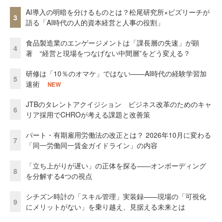
AI導入の明暗を分けるものとは？松尾研究所×ビズリーチが
3
語る「AI時代の人的資本経営と人事の役割」
食品製造業のエンゲージメントは「課長層の失速」が顕
4
著 “経営と現場をつなげない中間層”をどう変える？
研修は「10％のオマケ」ではない——AI時代の経験学習加
5
速術
NEW
JTBのタレントアクイジション ビジネス改革のためのキャ
6
リア採用でCHROが考える課題と改善策
パート・有期雇用労働法の改正とは？ 2026年10月に変わる
7
「同一労働同一賃金ガイドライン」の内容
「立ち上がりが遅い」の正体を探る——オンボーディング
8
を分解する4つの視点
シチズン時計の「スキル管理」実装録——現場の「可視化
9
にメリットがない」を乗り越え、見据える未来とは