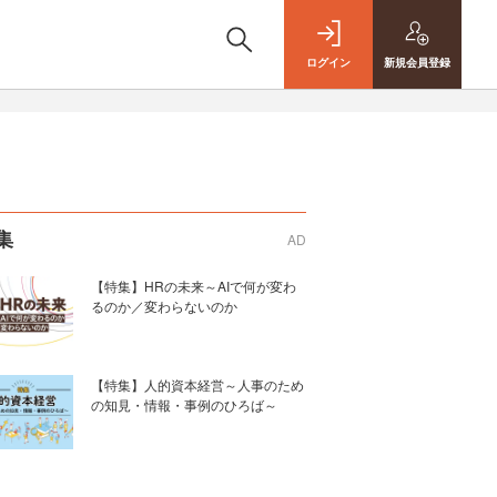
ログイン
新規
会員登録
集
AD
【特集】HRの未来～AIで何が変わ
るのか／変わらないのか
【特集】人的資本経営～人事のため
の知見・情報・事例のひろば～