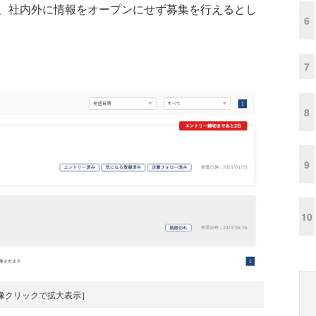
、社内外に情報をオープンにせず募集を行えるとし
6
7
8
9
10
像クリックで拡大表示］