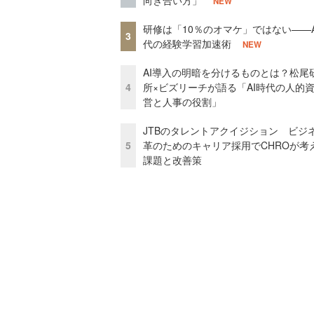
NEW
研修は「10％のオマケ」ではない——A
3
代の経験学習加速術
NEW
AI導入の明暗を分けるものとは？松尾
4
所×ビズリーチが語る「AI時代の人的
営と人事の役割」
JTBのタレントアクイジション ビジ
5
革のためのキャリア採用でCHROが考
課題と改善策