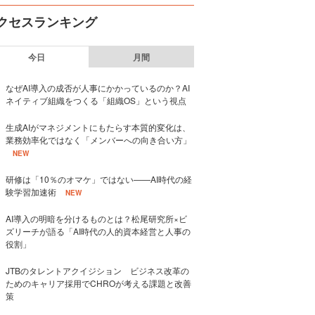
クセスランキング
今日
月間
なぜAI導入の成否が人事にかかっているのか？AI
ネイティブ組織をつくる「組織OS」という視点
生成AIがマネジメントにもたらす本質的変化は、
業務効率化ではなく「メンバーへの向き合い方」
NEW
研修は「10％のオマケ」ではない——AI時代の経
験学習加速術
NEW
AI導入の明暗を分けるものとは？松尾研究所×ビ
ズリーチが語る「AI時代の人的資本経営と人事の
役割」
JTBのタレントアクイジション ビジネス改革の
ためのキャリア採用でCHROが考える課題と改善
策