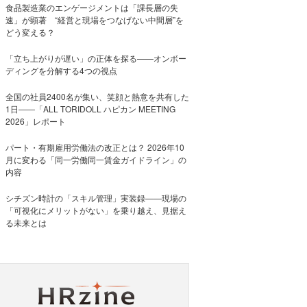
食品製造業のエンゲージメントは「課長層の失
速」が顕著 “経営と現場をつなげない中間層”を
どう変える？
「立ち上がりが遅い」の正体を探る——オンボー
ディングを分解する4つの視点
全国の社員2400名が集い、笑顔と熱意を共有した
1日――「ALL TORIDOLL ハピカン MEETING
2026」レポート
パート・有期雇用労働法の改正とは？ 2026年10
月に変わる「同一労働同一賃金ガイドライン」の
内容
シチズン時計の「スキル管理」実装録——現場の
「可視化にメリットがない」を乗り越え、見据え
る未来とは