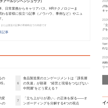
エイチアールジンヘンシュウブ）
2026
JT
事、日常業務からキャリアパス、HRテクノロジーま
キャ
関わる皆様に役立つ記事（ノウハウ、事例など）やニュ
す。
2026
「立
、または直近の記事の寄稿時点での内容です
グを
筆記事
2026
1o
れな
2026
AI
リー
るの
食品製造業のエンゲージメントは「課長層
OS」
6
の失速」が顕著 “経営と現場をつなげない
中間層”をどう変える？
的変
「立ち上がりが遅い」の正体を探る——オ
7
イ
への
ンボーディングを分解する4つの視点