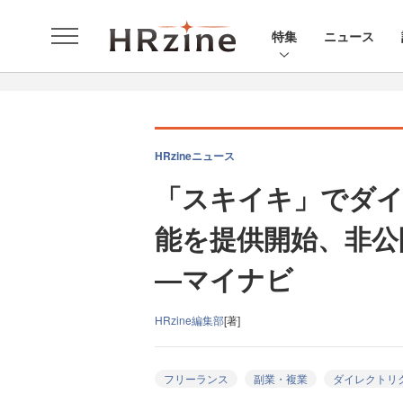
特集
ニュース
HRzineニュース
「スキイキ」でダ
能を提供開始、非公
―マイナビ
HRzine編集部
[著]
フリーランス
副業・複業
ダイレクトリ