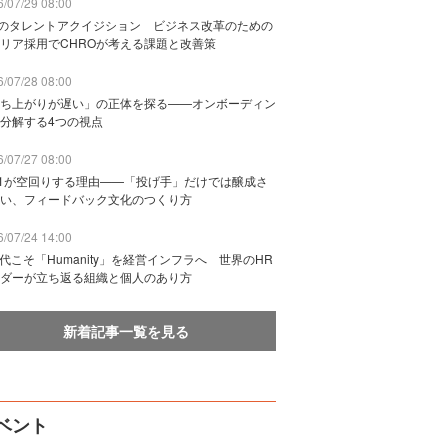
/07/29 08:00
Bのタレントアクイジション ビジネス改革のための
リア採用でCHROが考える課題と改善策
/07/28 08:00
ち上がりが遅い」の正体を探る——オンボーディン
分解する4つの視点
/07/27 08:00
n1が空回りする理由——「投げ手」だけでは醸成さ
い、フィードバック文化のつくり方
/07/24 14:00
時代こそ「Humanity」を経営インフラへ 世界のHR
ダーが立ち返る組織と個人のあり方
新着記事一覧を見る
ベント