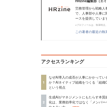
HRzine編集部（
労務管理から戦略人
で、人事部や人事に
ースを提供していま
※プロフィールは、執筆時点
この著者の最近の執
アクセスランキング
なぜAI導入の成否が人事にかかってい
1
か？AIネイティブ組織をつくる「組織
という視点
生成AIがマネジメントにもたらす本質
2
化は、業務効率化ではなく「メンバー
向き合い方」