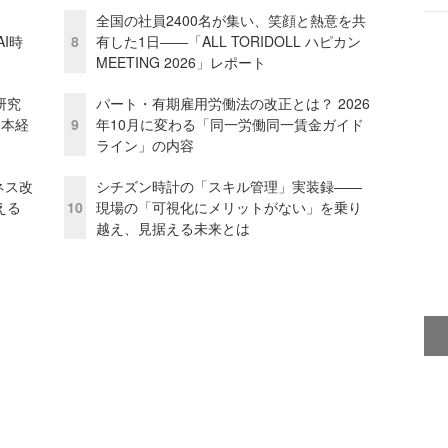
全国の社員2400名が集い、笑顔と熱意を共
I時
8
有した1日――「ALL TORIDOLL ハピカン
MEETING 2026」レポート
研究
パート・有期雇用労働法の改正とは？ 2026
資本経
9
年10月に変わる「同一労働同一賃金ガイド
ライン」の内容
ネス改
シチズン時計の「スキル管理」実装録——
える
10
現場の「可視化にメリットがない」を乗り
越え、見据える未来とは