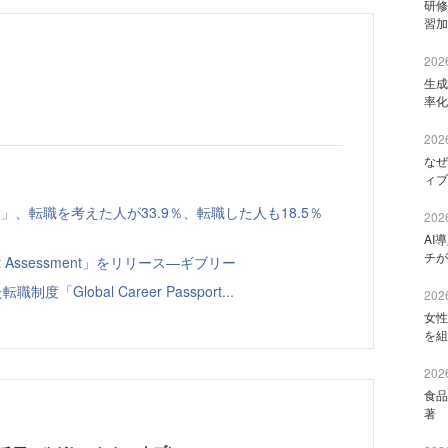
研修
習加
2026
生成
率化
2026
なぜ
ィブ
、転職を考えた人が33.9％、転職した人も18.5％
2026
AI
チが
t Assessment」をリリース—ギブリー
Global Career Passport...
2026
女性
を組
2026
食品
著 