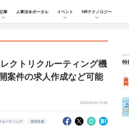
記事
人事法令ポータル
イベント
HRテクノロジー
イレクトリクルーティング機
特
開案件の求人作成など可能
2024/04/24 15:45
クルーティング
採用支援