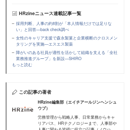
HRzineニュース連載記事一覧
採用判断、人事の約8割が「本人情報だけでは足りな
い」と回答—back check調べ
女性のキャリア支援で森永製菓と企業横断のクロスメン
タリングを実施—エスエス製薬
障がいのある社員が適性を活かして組織を支える「全社
業務推進グループ」を新設—SHIRO
もっと読む
この記事の著者
HRzine編集部（エイチアールジンヘンシュ
ウブ）
労務管理から戦略人事、日常業務からキャ
リアパス、HRテクノロジーまで、人事部や
人事に関わる皆様に役立つ記事（ノウハ