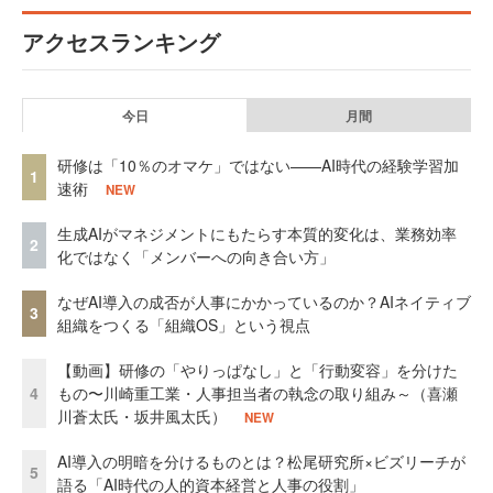
アクセスランキング
今日
月間
研修は「10％のオマケ」ではない——AI時代の経験学習加
1
速術
NEW
生成AIがマネジメントにもたらす本質的変化は、業務効率
2
化ではなく「メンバーへの向き合い方」
なぜAI導入の成否が人事にかかっているのか？AIネイティブ
3
組織をつくる「組織OS」という視点
【動画】研修の「やりっぱなし」と「行動変容」を分けた
4
もの〜川崎重工業・人事担当者の執念の取り組み～（喜瀬
川蒼太氏・坂井風太氏）
NEW
AI導入の明暗を分けるものとは？松尾研究所×ビズリーチが
5
語る「AI時代の人的資本経営と人事の役割」