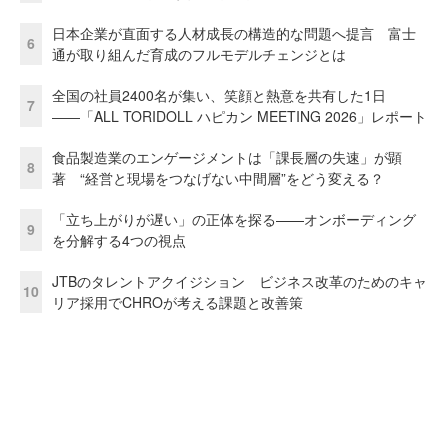
日本企業が直面する人材成長の構造的な問題へ提言 富士
6
通が取り組んだ育成のフルモデルチェンジとは
全国の社員2400名が集い、笑顔と熱意を共有した1日
7
――「ALL TORIDOLL ハピカン MEETING 2026」レポート
食品製造業のエンゲージメントは「課長層の失速」が顕
8
著 “経営と現場をつなげない中間層”をどう変える？
「立ち上がりが遅い」の正体を探る——オンボーディング
9
を分解する4つの視点
JTBのタレントアクイジション ビジネス改革のためのキャ
10
リア採用でCHROが考える課題と改善策