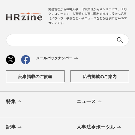
労務管理から戦略人事、日常業務からキャリアパス、HRテ
クノロジーまで、人事部や人事に関わる皆様に役立つ記事
（ノウハウ、事例など）やニュースなどを提供するWebマ
ガジンです。
メールバックナンバー
記事掲載のご依頼
広告掲載のご案内
特集
ニュース
記事
人事法令ポータル