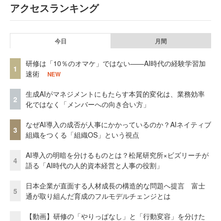
アクセスランキング
今日
月間
研修は「10％のオマケ」ではない——AI時代の経験学習加
1
速術
NEW
生成AIがマネジメントにもたらす本質的変化は、業務効率
2
化ではなく「メンバーへの向き合い方」
なぜAI導入の成否が人事にかかっているのか？AIネイティブ
3
組織をつくる「組織OS」という視点
AI導入の明暗を分けるものとは？松尾研究所×ビズリーチが
4
語る「AI時代の人的資本経営と人事の役割」
日本企業が直面する人材成長の構造的な問題へ提言 富士
5
通が取り組んだ育成のフルモデルチェンジとは
【動画】研修の「やりっぱなし」と「行動変容」を分けた