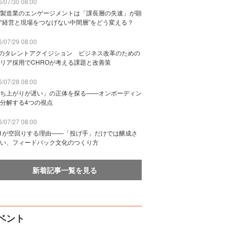
/07/30 08:00
製造業のエンゲージメントは「課長層の失速」が顕
“経営と現場をつなげない中間層”をどう変える？
/07/29 08:00
Bのタレントアクイジション ビジネス改革のための
リア採用でCHROが考える課題と改善策
/07/28 08:00
ち上がりが遅い」の正体を探る——オンボーディン
分解する4つの視点
/07/27 08:00
n1が空回りする理由——「投げ手」だけでは醸成さ
い、フィードバック文化のつくり方
新着記事一覧を見る
ベント