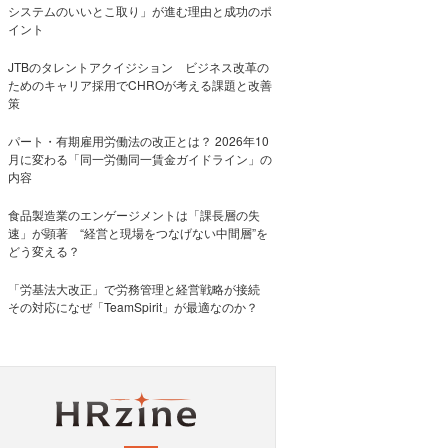
システムのいいとこ取り」が進む理由と成功のポ
イント
JTBのタレントアクイジション ビジネス改革の
ためのキャリア採用でCHROが考える課題と改善
策
パート・有期雇用労働法の改正とは？ 2026年10
月に変わる「同一労働同一賃金ガイドライン」の
内容
食品製造業のエンゲージメントは「課長層の失
速」が顕著 “経営と現場をつなげない中間層”を
どう変える？
「労基法大改正」で労務管理と経営戦略が接続
その対応になぜ「TeamSpirit」が最適なのか？