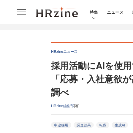
特集
ニュース
HRzineニュース
採用活動にAIを使
「応募・入社意欲が
調べ
HRzine編集部
[著]
中途採用
調査結果
転職
生成AI