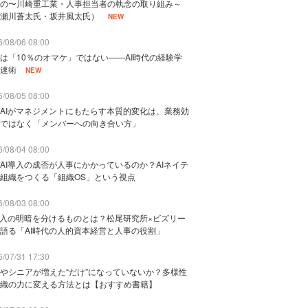
の〜川崎重工業・人事担当者の執念の取り組み～
瀬川蒼太氏・坂井風太氏）
NEW
/08/06 08:00
は「10％のオマケ」ではない——AI時代の経験学
速術
NEW
/08/05 08:00
AIがマネジメントにもたらす本質的変化は、業務効
ではなく「メンバーへの向き合い方」
/08/04 08:00
AI導入の成否が人事にかかっているのか？AIネイテ
組織をつくる「組織OS」という視点
/08/03 08:00
導入の明暗を分けるものとは？松尾研究所×ビズリー
語る「AI時代の人的資本経営と人事の役割」
/07/31 17:30
やシニアが増えた“だけ”になっていないか？多様性
織の力に変える方法とは【おすすめ書籍】