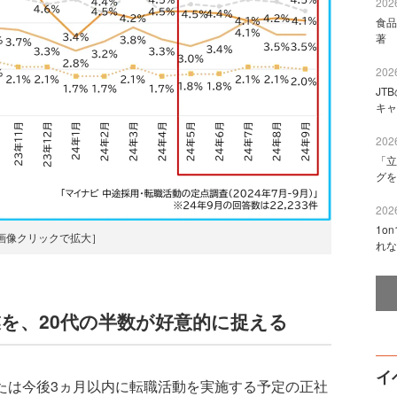
2026
食品
著 
2026
JT
キャ
2026
「立
グを
2026
1o
画像クリックで拡大］
れな
業を、20代の半数が好意的に捉える
イ
または今後3ヵ月以内に転職活動を実施する予定の正社