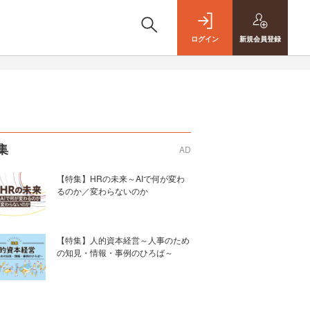
ログイン
新規
会員登録
集
AD
【特集】HRの未来～AIで何が変わ
るのか／変わらないのか
【特集】人的資本経営～人事のため
の知見・情報・事例のひろば～