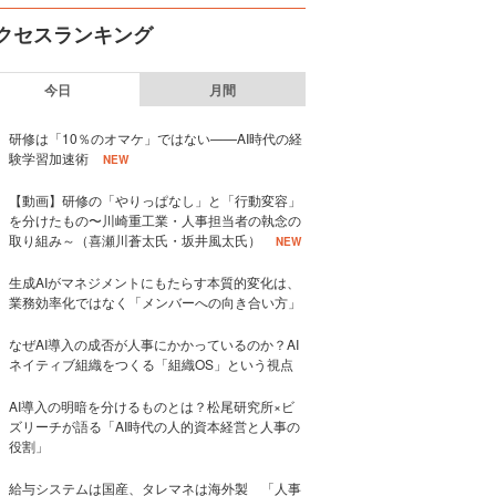
クセスランキング
今日
月間
研修は「10％のオマケ」ではない——AI時代の経
験学習加速術
NEW
【動画】研修の「やりっぱなし」と「行動変容」
を分けたもの〜川崎重工業・人事担当者の執念の
取り組み～（喜瀬川蒼太氏・坂井風太氏）
NEW
生成AIがマネジメントにもたらす本質的変化は、
業務効率化ではなく「メンバーへの向き合い方」
なぜAI導入の成否が人事にかかっているのか？AI
ネイティブ組織をつくる「組織OS」という視点
AI導入の明暗を分けるものとは？松尾研究所×ビ
ズリーチが語る「AI時代の人的資本経営と人事の
役割」
給与システムは国産、タレマネは海外製 「人事