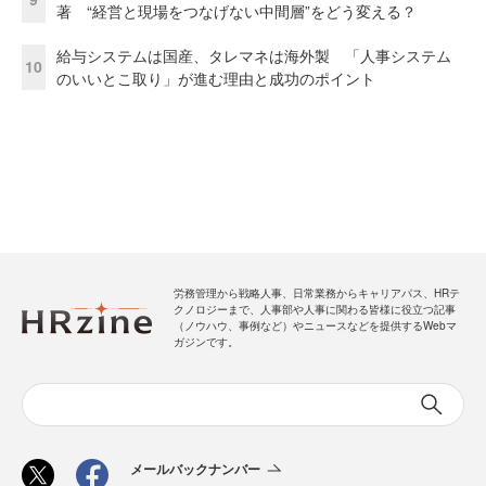
著 “経営と現場をつなげない中間層”をどう変える？
給与システムは国産、タレマネは海外製 「人事システム
10
のいいとこ取り」が進む理由と成功のポイント
労務管理から戦略人事、日常業務からキャリアパス、HRテ
クノロジーまで、人事部や人事に関わる皆様に役立つ記事
（ノウハウ、事例など）やニュースなどを提供するWebマ
ガジンです。
メールバックナンバー