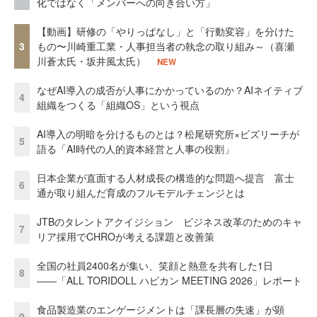
化ではなく「メンバーへの向き合い方」
【動画】研修の「やりっぱなし」と「行動変容」を分けた
3
もの〜川崎重工業・人事担当者の執念の取り組み～（喜瀬
川蒼太氏・坂井風太氏）
NEW
なぜAI導入の成否が人事にかかっているのか？AIネイティブ
4
組織をつくる「組織OS」という視点
AI導入の明暗を分けるものとは？松尾研究所×ビズリーチが
5
語る「AI時代の人的資本経営と人事の役割」
日本企業が直面する人材成長の構造的な問題へ提言 富士
6
通が取り組んだ育成のフルモデルチェンジとは
JTBのタレントアクイジション ビジネス改革のためのキャ
7
リア採用でCHROが考える課題と改善策
全国の社員2400名が集い、笑顔と熱意を共有した1日
8
――「ALL TORIDOLL ハピカン MEETING 2026」レポート
食品製造業のエンゲージメントは「課長層の失速」が顕
9