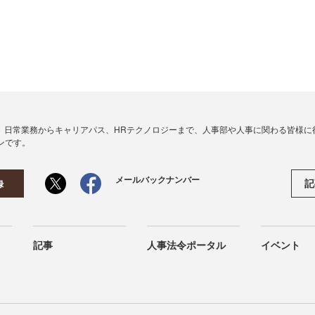
、日常業務からキャリアパス、HRテクノロジーまで、人事部や人事に関わる皆様に
ンです。
メールバックナンバー
記
録
記事
人事法令ポータル
イベント