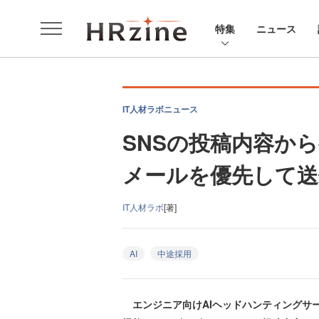
特集
ニュース
IT人材ラボニュース
SNSの投稿内容か
メールを優先して送信
IT人材ラボ
[著]
AI
中途採用
エンジニア向けAIヘッドハンティングサービ