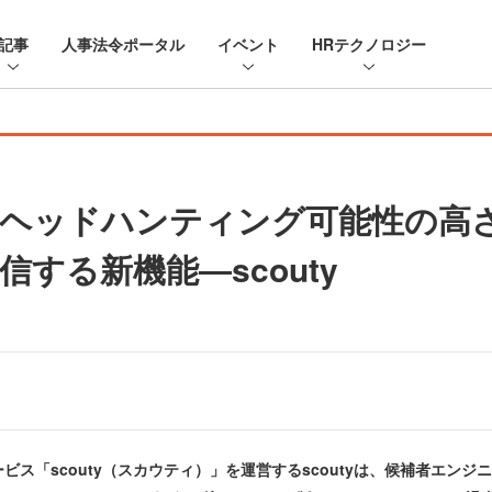
記事
人事法令ポータル
イベント
HRテクノロジー
らヘッドハンティング可能性の高
する新機能―scouty
ス「scouty（スカウティ）」を運営するscoutyは、候補者エン