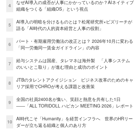
なぜAI導入の成否が人事にかかっているのか？AIネイティブ
4
組織をつくる「組織OS」という視点
AI導入の明暗を分けるものとは？松尾研究所×ビズリーチが
5
語る「AI時代の人的資本経営と人事の役割」
パート・有期雇用労働法の改正とは？ 2026年10月に変わる
6
「同一労働同一賃金ガイドライン」の内容
給与システムは国産、タレマネは海外製 「人事システム
7
のいいとこ取り」が進む理由と成功のポイント
JTBのタレントアクイジション ビジネス改革のためのキャ
8
リア採用でCHROが考える課題と改善策
全国の社員2400名が集い、笑顔と熱意を共有した1日
9
――「ALL TORIDOLL ハピカン MEETING 2026」レポート
AI時代こそ「Humanity」を経営インフラへ 世界のHRリー
10
ダーが立ち返る組織と個人のあり方