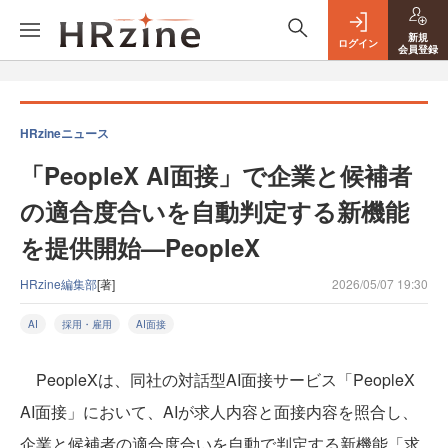
新規
ログイン
会員登録
HRzineニュース
「PeopleX AI面接」で企業と候補者
の適合度合いを自動判定する新機能
を提供開始—PeopleX
HRzine編集部
[著]
2026/05/07 19:30
AI
採用・雇用
AI面接
PeopleXは、同社の対話型AI面接サービス「PeopleX
AI面接」において、AIが求人内容と面接内容を照合し、
企業と候補者の適合度合いを自動で判定する新機能「求