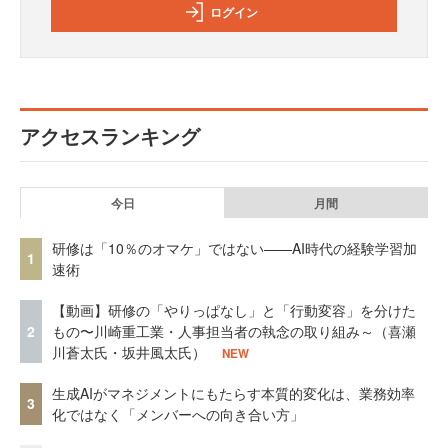
ログイン
アクセスランキング
今日
月間
研修は「10％のオマケ」ではない——AI時代の経験学習加
1
速術
【動画】研修の「やりっぱなし」と「行動変容」を分けた
2
もの〜川崎重工業・人事担当者の執念の取り組み～（喜瀬
川蒼太氏・坂井風太氏）
NEW
生成AIがマネジメントにもたらす本質的変化は、業務効率
3
化ではなく「メンバーへの向き合い方」