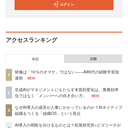
ログイン
アクセスランキング
今日
月間
研修は「10％のオマケ」ではない——AI時代の経験学習加
1
速術
NEW
生成AIがマネジメントにもたらす本質的変化は、業務効率
2
化ではなく「メンバーへの向き合い方」
NEW
なぜAI導入の成否が人事にかかっているのか？AIネイティブ
3
組織をつくる「組織OS」という視点
AI導入の明暗を分けるものとは？松尾研究所×ビズリーチが
4