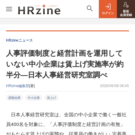
新規
ログイン
会員登録
HRzineニュース
人事評価制度と経営計画を運用して
いない中小企業は賃上げ実施率が約
半分—日本人事経営研究室調べ
HRzine編集部
[著]
2026/06/08 08:45
調査結果
中小企業
賃上げ
日本人事経営研究室は、全国の中小企業で働く一般社
員400名を対象に、「人事評価制度と経営計画の有無」
がもたらす賃上げの実態や、従業員の働きがい・定着率