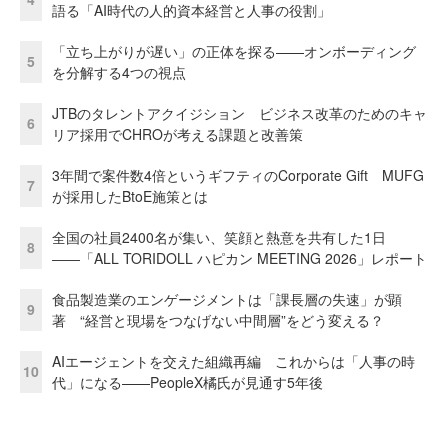
語る「AI時代の人的資本経営と人事の役割」
「立ち上がりが遅い」の正体を探る——オンボーディング
5
を分解する4つの視点
JTBのタレントアクイジション ビジネス改革のためのキャ
6
リア採用でCHROが考える課題と改善策
3年間で案件数4倍というギフティのCorporate Gift MUFG
7
が採用したBtoE施策とは
全国の社員2400名が集い、笑顔と熱意を共有した1日
8
――「ALL TORIDOLL ハピカン MEETING 2026」レポート
食品製造業のエンゲージメントは「課長層の失速」が顕
9
著 “経営と現場をつなげない中間層”をどう変える？
AIエージェントを交えた組織再編 これからは「人事の時
10
代」になる——PeopleX橘氏が見通す5年後