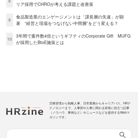
8
リア採用でCHROが考える課題と改善策
食品製造業のエンゲージメントは「課長層の失速」が顕
9
著 “経営と現場をつなげない中間層”をどう変える？
3年間で案件数4倍というギフティのCorporate Gift MUFG
10
が採用したBtoE施策とは
労務管理から戦略人事、日常業務からキャリアパス、HRテ
クノロジーまで、人事部や人事に関わる皆様に役立つ記事
（ノウハウ、事例など）やニュースなどを提供するWebマ
ガジンです。