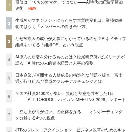
研修は「10％のオマケ」ではない——AI時代の経験学習加
1
速術
NEW
生成AIがマネジメントにもたらす本質的変化は、業務効率
2
化ではなく「メンバーへの向き合い方」
なぜAI導入の成否が人事にかかっているのか？AIネイティブ
3
組織をつくる「組織OS」という視点
AI導入の明暗を分けるものとは？松尾研究所×ビズリーチが
4
語る「AI時代の人的資本経営と人事の役割」
日本企業が直面する人材成長の構造的な問題へ提言 富士
5
通が取り組んだ育成のフルモデルチェンジとは
全国の社員2400名が集い、笑顔と熱意を共有した1日
6
――「ALL TORIDOLL ハピカン MEETING 2026」レポート
「立ち上がりが遅い」の正体を探る——オンボーディング
7
を分解する4つの視点
JTBのタレントアクイジション ビジネス改革のためのキャ