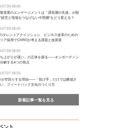
/07/30 08:00
製造業のエンゲージメントは「課長層の失速」が顕
“経営と現場をつなげない中間層”をどう変える？
/07/29 08:00
Bのタレントアクイジション ビジネス改革のための
リア採用でCHROが考える課題と改善策
/07/28 08:00
ち上がりが遅い」の正体を探る——オンボーディン
分解する4つの視点
/07/27 08:00
n1が空回りする理由——「投げ手」だけでは醸成さ
い、フィードバック文化のつくり方
新着記事一覧を見る
ベント