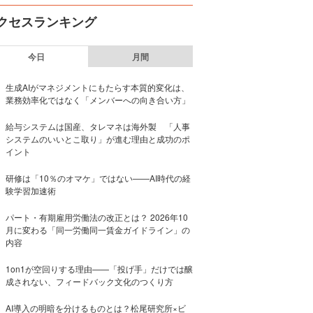
クセスランキング
今日
月間
生成AIがマネジメントにもたらす本質的変化は、
業務効率化ではなく「メンバーへの向き合い方」
給与システムは国産、タレマネは海外製 「人事
システムのいいとこ取り」が進む理由と成功のポ
イント
研修は「10％のオマケ」ではない——AI時代の経
験学習加速術
パート・有期雇用労働法の改正とは？ 2026年10
月に変わる「同一労働同一賃金ガイドライン」の
内容
1on1が空回りする理由——「投げ手」だけでは醸
成されない、フィードバック文化のつくり方
AI導入の明暗を分けるものとは？松尾研究所×ビ