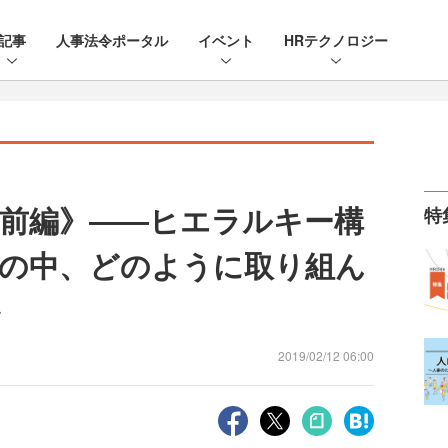
記事
人事法令ポータル
イベント
HRテクノロジー
前編》――ヒエラルキー構
特
の中、どのように取り組ん
か
2019/02/12 06:00