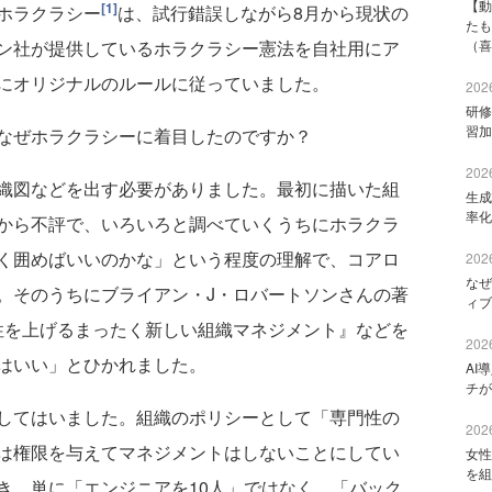
【動
[1]
ホラクラシー
は、試行錯誤しながら8月から現状の
たも
ン社が提供しているホラクラシー憲法を自社用にア
（喜
にオリジナルのルールに従っていました。
2026
研修
習加
なぜホラクラシーに着目したのですか？
2026
織図などを出す必要がありました。最初に描いた組
生成
率化
から不評で、いろいろと調べていくうちにホラクラ
く囲めばいいのかな」という程度の理解で、コアロ
2026
なぜ
。そのうちにブライアン・J・ロバートソンさんの著
ィブ
生産性を上げるまったく新しい組織マネジメント』などを
2026
はいい」とひかれました。
AI
チが
してはいました。組織のポリシーとして「専門性の
2026
は権限を与えてマネジメントはしないことにしてい
女性
を組
き、単に「エンジニアを10人」ではなく、「バック