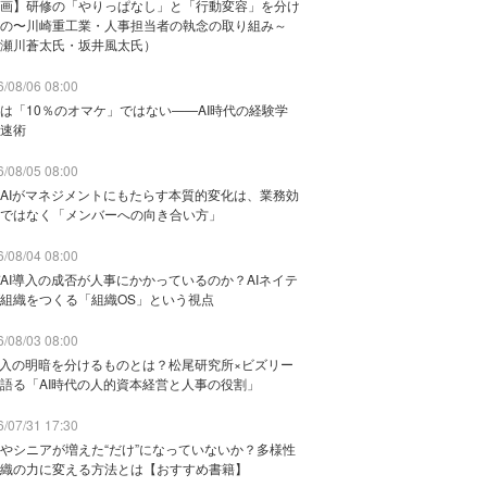
画】研修の「やりっぱなし」と「行動変容」を分け
の〜川崎重工業・人事担当者の執念の取り組み～
瀬川蒼太氏・坂井風太氏）
/08/06 08:00
は「10％のオマケ」ではない——AI時代の経験学
速術
/08/05 08:00
AIがマネジメントにもたらす本質的変化は、業務効
ではなく「メンバーへの向き合い方」
/08/04 08:00
AI導入の成否が人事にかかっているのか？AIネイテ
組織をつくる「組織OS」という視点
/08/03 08:00
導入の明暗を分けるものとは？松尾研究所×ビズリー
語る「AI時代の人的資本経営と人事の役割」
/07/31 17:30
やシニアが増えた“だけ”になっていないか？多様性
織の力に変える方法とは【おすすめ書籍】