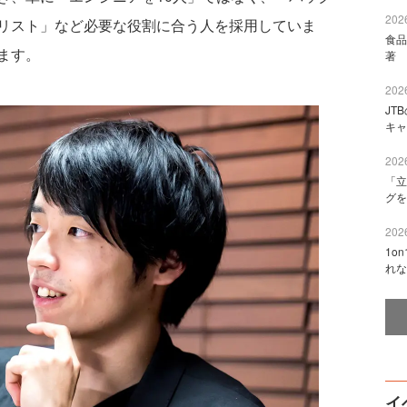
2026
リスト」など必要な役割に合う人を採用していま
食品
ます。
著 
2026
JT
キャ
2026
「立
グを
2026
1o
れな
イ