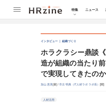
特集
ニュース
インタビュー ｜ 組織づくり
ホラクラシー鼎談《
造が組織の当たり前
で実現してきたの
加山 恵美
[著] /
市古 明典（IT人材ラボ ラボ長）
[聞]
人材活用