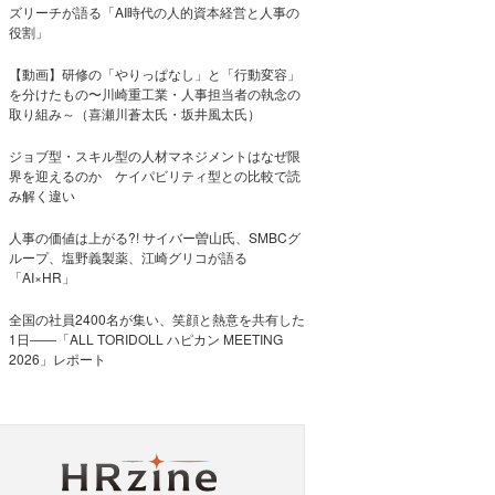
ズリーチが語る「AI時代の人的資本経営と人事の
役割」
【動画】研修の「やりっぱなし」と「行動変容」
を分けたもの〜川崎重工業・人事担当者の執念の
取り組み～（喜瀬川蒼太氏・坂井風太氏）
ジョブ型・スキル型の人材マネジメントはなぜ限
界を迎えるのか ケイパビリティ型との比較で読
み解く違い
人事の価値は上がる?! サイバー曽山氏、SMBCグ
ループ、塩野義製薬、江崎グリコが語る
「AI×HR」
全国の社員2400名が集い、笑顔と熱意を共有した
1日――「ALL TORIDOLL ハピカン MEETING
2026」レポート