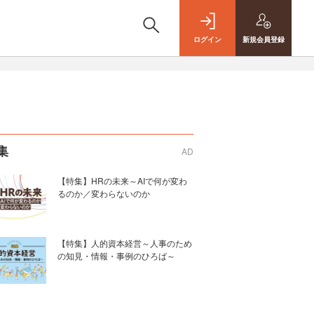
ログイン
新規
会員登録
集
AD
【特集】HRの未来～AIで何が変わ
るのか／変わらないのか
【特集】人的資本経営～人事のため
の知見・情報・事例のひろば～