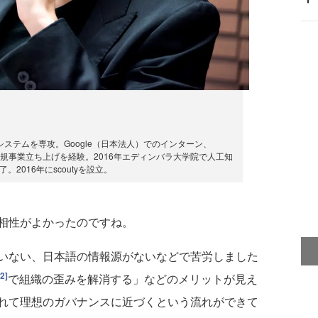
ステムを専攻。Google（日本法人）でのインターン、
おける新規事業立ち上げを経験。2016年エディンバラ大学院で人工知
ce）を修了。2016年にscoutyを設立。
相性がよかったのですね。
いない、日本語の情報源がないなどで苦労しました
[2]
で組織の歪みを解消する」などのメリットが見え
れて理想のガバナンスに近づくという流れができて