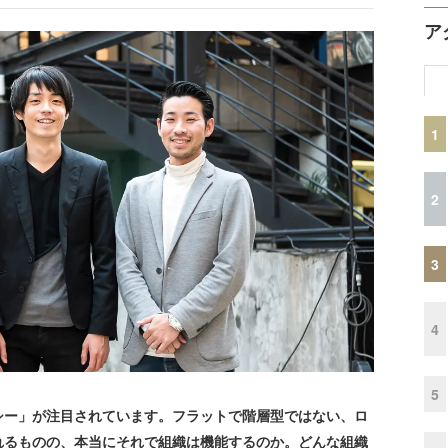
ア
1
2
3
4
5
ー」が注目されています。フラットで階層型ではない、ロ
れるものの、本当にそれで組織は機能するのか。どんな組織