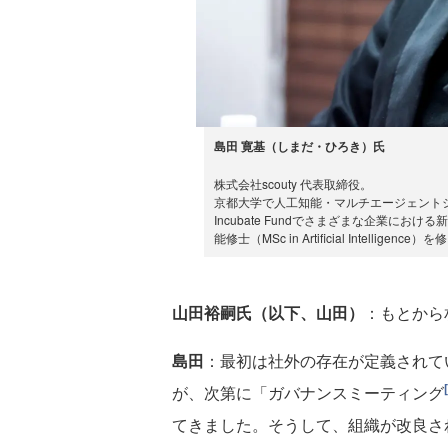
島田 寛基（しまだ・ひろき）氏
株式会社scouty 代表取締役。
京都大学で人工知能・マルチエージェントシ
Incubate Fundでさまざまな企業に
能修士（MSc in Artificial Intelligen
山田裕嗣氏（以下、山田）
：もとから
島田
：最初は社外の存在が定義されて
が、次第に「ガバナンスミーティング
てきました。そうして、組織が改良さ