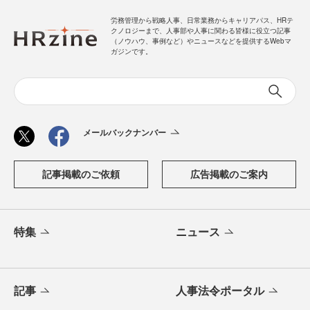
労務管理から戦略人事、日常業務からキャリアパス、HRテ
クノロジーまで、人事部や人事に関わる皆様に役立つ記事
（ノウハウ、事例など）やニュースなどを提供するWebマ
ガジンです。
メールバックナンバー
記事掲載のご依頼
広告掲載のご案内
特集
ニュース
記事
人事法令ポータル