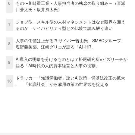
6
もの〜川崎重工業・人事担当者の執念の取り組み～（喜瀬
川蒼太氏・坂井風太氏）
ジョブ型・スキル型の人材マネジメントはなぜ限界を迎え
7
るのか ケイパビリティ型との比較で読み解く違い
人事の価値は上がる?! サイバー曽山氏、SMBCグループ、
8
塩野義製薬、江崎グリコが語る「AI×HR」
AI導入の明暗を分けるものとは？松尾研究所×ビズリーチが
9
語る「AI時代の人的資本経営と人事の役割」
ドラッカー「知識労働者」論とAI政策・労基法改正の拡大
10
——「知識社会」から雇用政策の世界観を捉える