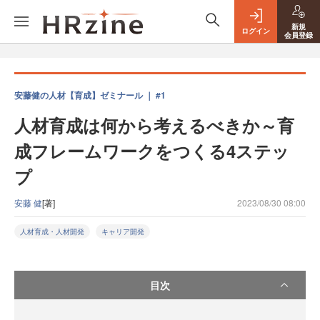
新規
ログイン
会員登録
安藤健の人材【育成】ゼミナール ｜ #1
人材育成は何から考えるべきか～育
成フレームワークをつくる4ステッ
プ
安藤 健
[著]
2023/08/30 08:00
人材育成・人材開発
キャリア開発
目次