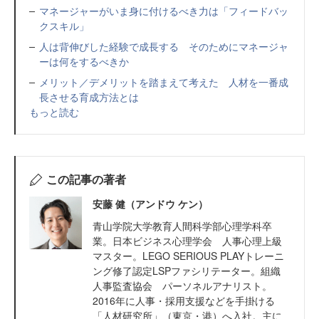
マネージャーがいま身に付けるべき力は「フィードバッ
クスキル」
人は背伸びした経験で成長する そのためにマネージャ
ーは何をするべきか
メリット／デメリットを踏まえて考えた 人材を一番成
長させる育成方法とは
もっと読む
この記事の著者
安藤 健（アンドウ ケン）
青山学院大学教育人間科学部心理学科卒
業。日本ビジネス心理学会 人事心理上級
マスター。LEGO SERIOUS PLAYトレーニ
ング修了認定LSPファシリテーター。組織
人事監査協会 パーソネルアナリスト。
2016年に人事・採用支援などを手掛ける
「人材研究所」（東京・港）へ入社。主に