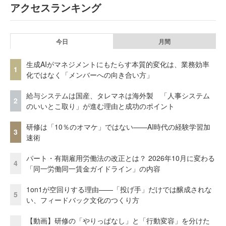
アクセスランキング
今日
月間
生成AIがマネジメントにもたらす本質的変化は、業務効率
1
化ではなく「メンバーへの向き合い方」
給与システムは国産、タレマネは海外製 「人事システム
2
のいいとこ取り」が進む理由と成功のポイント
研修は「10％のオマケ」ではない——AI時代の経験学習加
3
速術
パート・有期雇用労働法の改正とは？ 2026年10月に変わる
4
「同一労働同一賃金ガイドライン」の内容
1on1が空回りする理由——「投げ手」だけでは醸成されな
5
い、フィードバック文化のつくり方
【動画】研修の「やりっぱなし」と「行動変容」を分けた