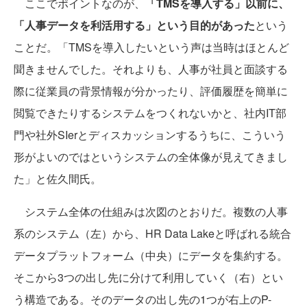
ここでポイントなのが、
「TMSを導入する」以前に、
「人事データを利活用する」という目的があった
という
ことだ。「TMSを導入したいという声は当時はほとんど
聞きませんでした。それよりも、人事が社員と面談する
際に従業員の背景情報が分かったり、評価履歴を簡単に
閲覧できたりするシステムをつくれないかと、社内IT部
門や社外SIerとディスカッションするうちに、こういう
形がよいのではというシステムの全体像が見えてきまし
た」と佐久間氏。
システム全体の仕組みは次図のとおりだ。複数の人事
系のシステム（左）から、HR Data Lakeと呼ばれる統合
データプラットフォーム（中央）にデータを集約する。
そこから3つの出し先に分けて利用していく（右）とい
う構造である。そのデータの出し先の1つが右上のP-