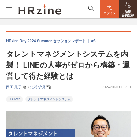
新規
ログイン
会員登録
HRzine Day 2024 Summer セッションレポート ｜ #3
タレントマネジメントシステムを内
製！ LINEの人事がゼロから構築・運
営して得た経験とは
岡田 果子
[著] /
北浦 汐見
[写]
2024/10/01 08:00
HR Tech
タレントマネジメントシステム