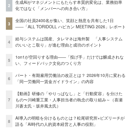
生成AIがマネジメントにもたらす本質的変化は、業務効率
2
化ではなく「メンバーへの向き合い方」
全国の社員2400名が集い、笑顔と熱意を共有した1日
3
――「ALL TORIDOLL ハピカン MEETING 2026」レポート
給与システムは国産、タレマネは海外製 「人事システム
4
のいいとこ取り」が進む理由と成功のポイント
1on1が空回りする理由——「投げ手」だけでは醸成されな
5
い、フィードバック文化のつくり方
パート・有期雇用労働法の改正とは？ 2026年10月に変わる
6
「同一労働同一賃金ガイドライン」の内容
【動画】研修の「やりっぱなし」と「行動変容」を分けた
7
もの〜川崎重工業・人事担当者の執念の取り組み～（喜瀬
川蒼太氏・坂井風太氏）
AI導入の明暗を分けるものとは？松尾研究所×ビズリーチが
8
語る「AI時代の人的資本経営と人事の役割」