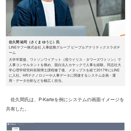
佐久間 祐司（さくま ゆうじ）氏
LINEヤフー株式会社 人事総務グループ ピープルアナリティクスラボチ
ーム
大学卒業後、ワトソンワイアット（現ウイリス・タワーズワトソン）で
人事コンサルタントを務め、面白法人カヤックで人事を経験。同志社大
学心理学研究科前期博士課程修了後、メタップスを経て2017年にLINE
に入社。HRテクノロジーや人事データに関連するシステム企画・運
用・データ分析などを幅広く担当。
佐久間氏は、P-Karteを例にシステムの画面イメージを
共有した。