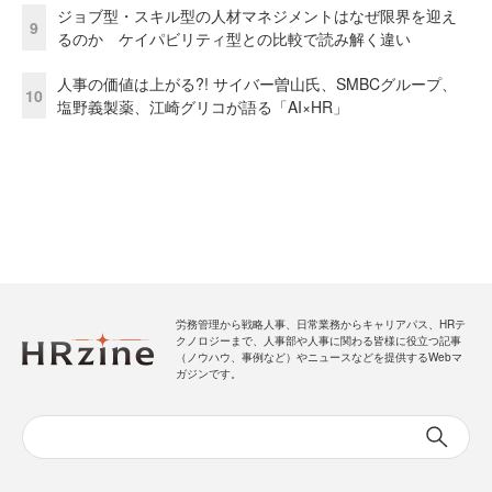
ジョブ型・スキル型の人材マネジメントはなぜ限界を迎え
9
るのか ケイパビリティ型との比較で読み解く違い
人事の価値は上がる?! サイバー曽山氏、SMBCグループ、
10
塩野義製薬、江崎グリコが語る「AI×HR」
労務管理から戦略人事、日常業務からキャリアパス、HRテ
クノロジーまで、人事部や人事に関わる皆様に役立つ記事
（ノウハウ、事例など）やニュースなどを提供するWebマ
ガジンです。