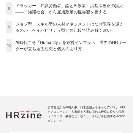
ドラッカー「知識労働者」論とAI政策・労基法改正の拡大
8
——「知識社会」から雇用政策の世界観を捉える
ジョブ型・スキル型の人材マネジメントはなぜ限界を迎え
9
るのか ケイパビリティ型との比較で読み解く違い
AI時代こそ「Humanity」を経営インフラへ 世界のHRリー
10
ダーが立ち返る組織と個人のあり方
労務管理から戦略人事、日常業務からキャリアパス、HRテ
クノロジーまで、人事部や人事に関わる皆様に役立つ記事
（ノウハウ、事例など）やニュースなどを提供するWebマ
ガジンです。