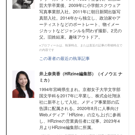
芸大学卒業後、2009年に小学館スクウェア
写真事業部入社。2011年に朝日新聞出版写
真部入社。2014年から独立し、政治家やア
ーティストなどのポートレート、物イメー
ジカットなどジャンルを問わず撮影。2児の
父。旧姓結束。趣味アウトドア。
※プロフィールは、執筆時点、または直近の記事の寄稿時点で
の内容です
この著者の最近の執筆記事
井上奈美香（HRzine編集部）（イノウエ ナ
ミカ）
1994年宮崎県生まれ。京都女子大学文学部
国文学科を2017年に卒業し、株式会社翔泳
社に新卒として入社。メディア事業部の広
告課に配属される。2020年8月に人事向け
Webメディア「HRzine」の立ち上げに参画
し、HRzineの営業責任者に従事。2023年4
月よりHRzine編集部に所属。