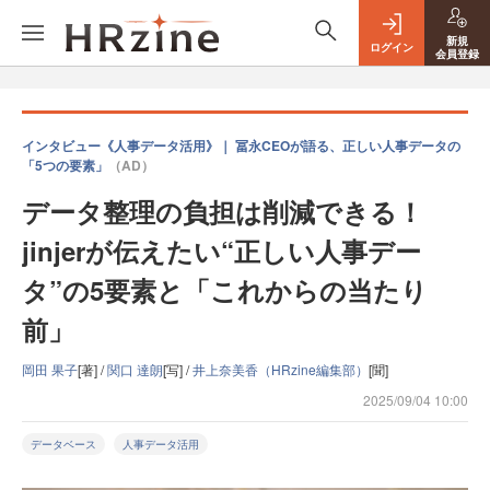
新規
ログイン
会員登録
インタビュー《人事データ活用》｜ 冨永CEOが語る、正しい人事データの
「5つの要素」
（AD）
データ整理の負担は削減できる！
jinjerが伝えたい“正しい人事デー
タ”の5要素と「これからの当たり
前」
岡田 果子
[著] /
関口 達朗
[写] /
井上奈美香（HRzine編集部）
[聞]
2025/09/04 10:00
データベース
人事データ活用