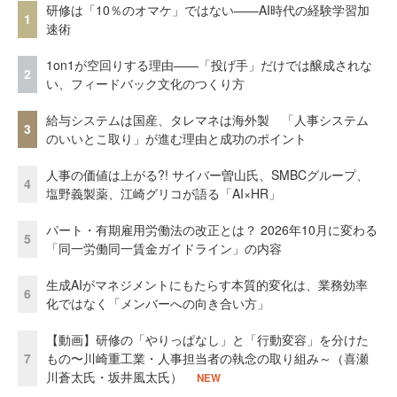
研修は「10％のオマケ」ではない——AI時代の経験学習加
1
速術
1on1が空回りする理由——「投げ手」だけでは醸成されな
2
い、フィードバック文化のつくり方
給与システムは国産、タレマネは海外製 「人事システム
3
のいいとこ取り」が進む理由と成功のポイント
人事の価値は上がる?! サイバー曽山氏、SMBCグループ、
4
塩野義製薬、江崎グリコが語る「AI×HR」
パート・有期雇用労働法の改正とは？ 2026年10月に変わる
5
「同一労働同一賃金ガイドライン」の内容
生成AIがマネジメントにもたらす本質的変化は、業務効率
6
化ではなく「メンバーへの向き合い方」
【動画】研修の「やりっぱなし」と「行動変容」を分けた
7
もの〜川崎重工業・人事担当者の執念の取り組み～（喜瀬
川蒼太氏・坂井風太氏）
NEW