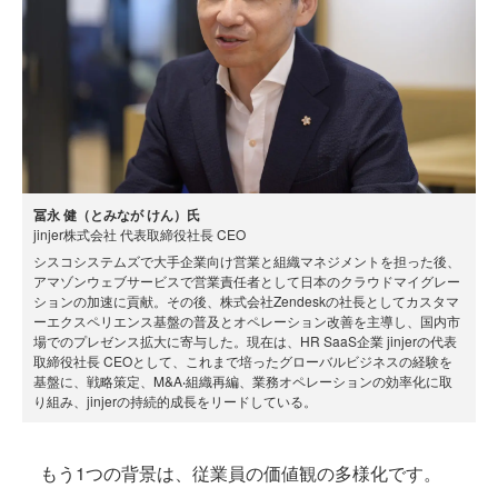
冨永 健（とみなが けん）氏
jinjer株式会社 代表取締役社長 CEO
シスコシステムズで⼤⼿企業向け営業と組織マネジメントを担った後、
アマゾンウェブサービスで営業責任者として⽇本のクラウドマイグレー
ションの加速に貢献。その後、株式会社Zendeskの社⻑としてカスタマ
ーエクスペリエンス基盤の普及とオペレーション改善を主導し、国内市
場でのプレゼンス拡⼤に寄与した。現在は、HR SaaS企業 jinjerの代表
取締役社⻑ CEOとして、これまで培ったグローバルビジネスの経験を
基盤に、戦略策定、M&A‧組織再編、業務オペレーションの効率化に取
り組み、jinjerの持続的成⻑をリードしている。
もう1つの背景は、従業員の価値観の多様化です。