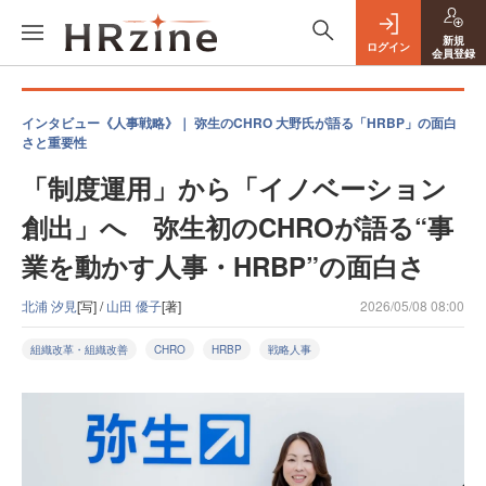
新規
ログイン
会員登録
インタビュー《人事戦略》｜ 弥生のCHRO 大野氏が語る「HRBP」の面白
さと重要性
「制度運用」から「イノベーション
創出」へ 弥生初のCHROが語る“事
業を動かす人事・HRBP”の面白さ
北浦 汐見
[写] /
山田 優子
[著]
2026/05/08 08:00
組織改革・組織改善
CHRO
HRBP
戦略人事