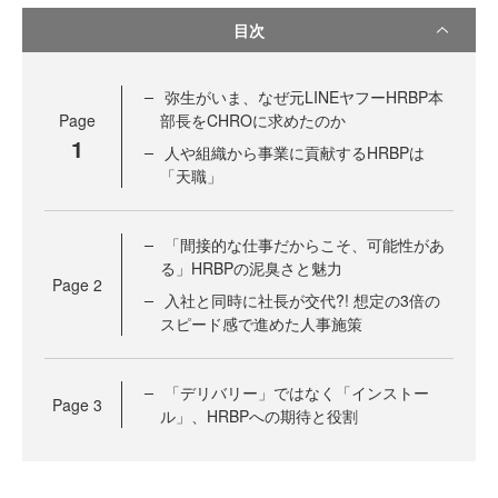
目次
弥生がいま、なぜ元LINEヤフーHRBP本
Page
部長をCHROに求めたのか
1
人や組織から事業に貢献するHRBPは
「天職」
「間接的な仕事だからこそ、可能性があ
る」HRBPの泥臭さと魅力
Page
2
入社と同時に社長が交代?! 想定の3倍の
スピード感で進めた人事施策
「デリバリー」ではなく「インストー
Page
3
ル」、HRBPへの期待と役割