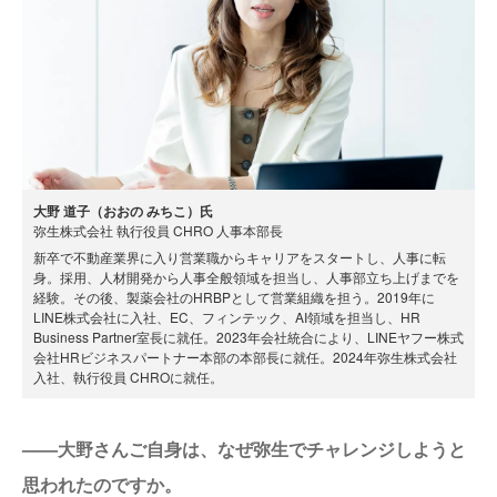
大野 道子（おおの みちこ）氏
弥生株式会社 執行役員 CHRO 人事本部長
新卒で不動産業界に入り営業職からキャリアをスタートし、人事に転
身。採用、人材開発から人事全般領域を担当し、人事部立ち上げまでを
経験。その後、製薬会社のHRBPとして営業組織を担う。2019年に
LINE株式会社に入社、EC、フィンテック、AI領域を担当し、HR
Business Partner室長に就任。2023年会社統合により、LINEヤフー株式
会社HRビジネスパートナー本部の本部長に就任。2024年弥生株式会社
入社、執行役員 CHROに就任。
——大野さんご自身は、なぜ弥生でチャレンジしようと
思われたのですか。