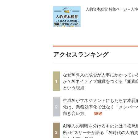
人的資本経営 特集ページ～人
アクセスランキング
なぜAI導入の成否が人事にかかってい
1
か？AIネイティブ組織をつくる「組織
という視点
生成AIがマネジメントにもたらす本質
2
化は、業務効率化ではなく「メンバー
向き合い方」
NEW
AI導入の明暗を分けるものとは？松尾
3
所×ビズリーチが語る「AI時代の人的