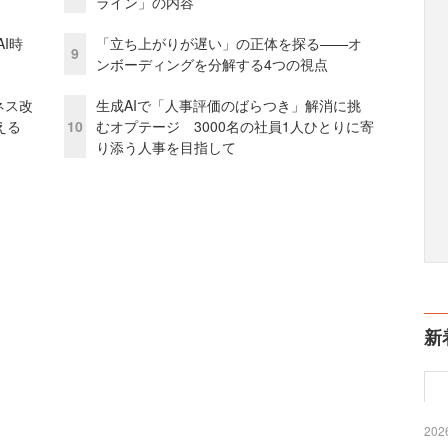
ライン」の内容
I時
「立ち上がりが遅い」の正体を探る——オ
9
ンボーディングを分解する4つの視点
ネス改
生成AIで「人事評価のばらつき」解消に挑
える
10
むオプテージ 3000名の社員1人ひとりに寄
り添う人事を目指して
新
2026