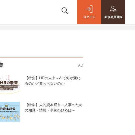
ログイン
新規
会員登録
集
AD
【特集】HRの未来～AIで何が変わ
るのか／変わらないのか
【特集】人的資本経営～人事のため
の知見・情報・事例のひろば～