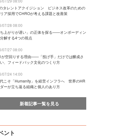
/07/29 08:00
Bのタレントアクイジション ビジネス改革のための
リア採用でCHROが考える課題と改善策
/07/28 08:00
ち上がりが遅い」の正体を探る——オンボーディン
分解する4つの視点
/07/27 08:00
n1が空回りする理由——「投げ手」だけでは醸成さ
い、フィードバック文化のつくり方
/07/24 14:00
時代こそ「Humanity」を経営インフラへ 世界のHR
ダーが立ち返る組織と個人のあり方
新着記事一覧を見る
ベント