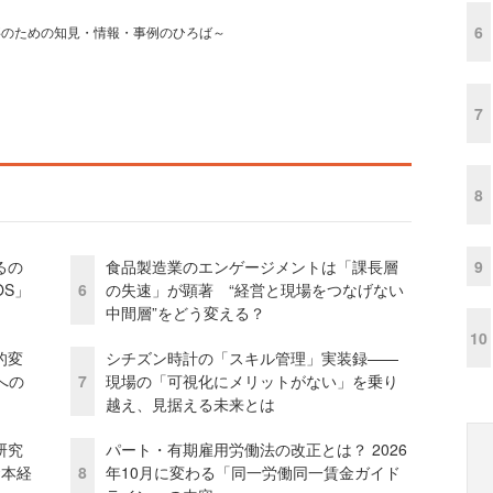
6
事のための知見・情報・事例のひろば～
7
8
9
るの
食品製造業のエンゲージメントは「課長層
OS」
6
の失速」が顕著 “経営と現場をつなげない
中間層”をどう変える？
10
的変
シチズン時計の「スキル管理」実装録——
への
7
現場の「可視化にメリットがない」を乗り
越え、見据える未来とは
研究
パート・有期雇用労働法の改正とは？ 2026
資本経
8
年10月に変わる「同一労働同一賃金ガイド