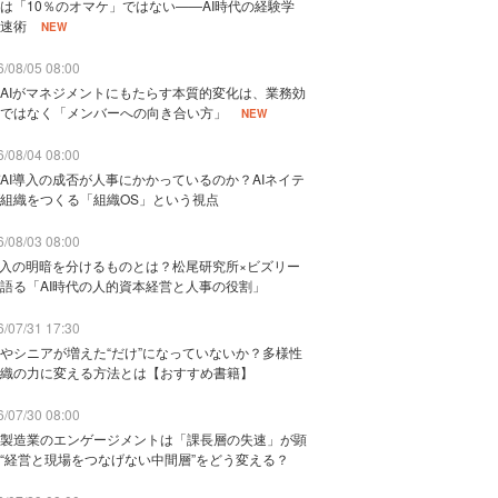
は「10％のオマケ」ではない——AI時代の経験学
速術
NEW
/08/05 08:00
AIがマネジメントにもたらす本質的変化は、業務効
ではなく「メンバーへの向き合い方」
NEW
/08/04 08:00
AI導入の成否が人事にかかっているのか？AIネイテ
組織をつくる「組織OS」という視点
/08/03 08:00
導入の明暗を分けるものとは？松尾研究所×ビズリー
語る「AI時代の人的資本経営と人事の役割」
/07/31 17:30
やシニアが増えた“だけ”になっていないか？多様性
織の力に変える方法とは【おすすめ書籍】
/07/30 08:00
製造業のエンゲージメントは「課長層の失速」が顕
“経営と現場をつなげない中間層”をどう変える？