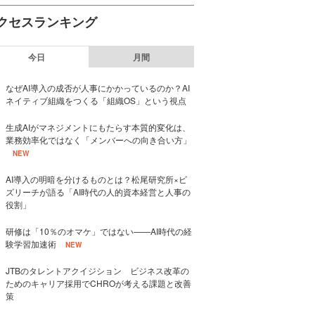
クセスランキング
今日
月間
なぜAI導入の成否が人事にかかっているのか？AI
ネイティブ組織をつくる「組織OS」という視点
生成AIがマネジメントにもたらす本質的変化は、
業務効率化ではなく「メンバーへの向き合い方」
NEW
AI導入の明暗を分けるものとは？松尾研究所×ビ
ズリーチが語る「AI時代の人的資本経営と人事の
役割」
研修は「10％のオマケ」ではない——AI時代の経
験学習加速術
NEW
JTBのタレントアクイジション ビジネス改革の
ためのキャリア採用でCHROが考える課題と改善
策