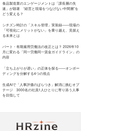
食品製造業のエンゲージメントは「課長層の失
速」が顕著 “経営と現場をつなげない中間層”を
どう変える？
シチズン時計の「スキル管理」実装録——現場の
「可視化にメリットがない」を乗り越え、見据え
る未来とは
パート・有期雇用労働法の改正とは？ 2026年10
月に変わる「同一労働同一賃金ガイドライン」の
内容
「立ち上がりが遅い」の正体を探る——オンボー
ディングを分解する4つの視点
生成AIで「人事評価のばらつき」解消に挑むオプ
テージ 3000名の社員1人ひとりに寄り添う人事
を目指して