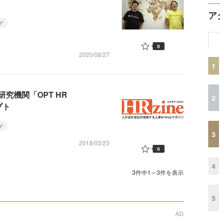
ア
グ
0
2020/08/27
1
究機関「OPT HR
2
プト
グ
3
2018/03/23
0
4
3件中1～3件を表示
5
AD