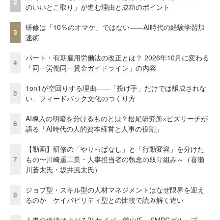
2
のいいとこ取り」が進む理由と成功のポイント
研修は「10％のオマケ」ではない——AI時代の経験学習加
3
速術
パート・有期雇用労働法の改正とは？ 2026年10月に変わる
4
「同一労働同一賃金ガイドライン」の内容
1on1が空回りする理由——「投げ手」だけでは醸成されな
5
い、フィードバック文化のつくり方
AI導入の明暗を分けるものとは？松尾研究所×ビズリーチが
6
語る「AI時代の人的資本経営と人事の役割」
【動画】研修の「やりっぱなし」と「行動変容」を分けた
7
もの〜川崎重工業・人事担当者の執念の取り組み～（喜瀬
川蒼太氏・坂井風太氏）
ジョブ型・スキル型の人材マネジメントはなぜ限界を迎え
8
るのか ケイパビリティ型との比較で読み解く違い
人事の価値は上がる?! サイバー曽山氏、SMBCグループ、