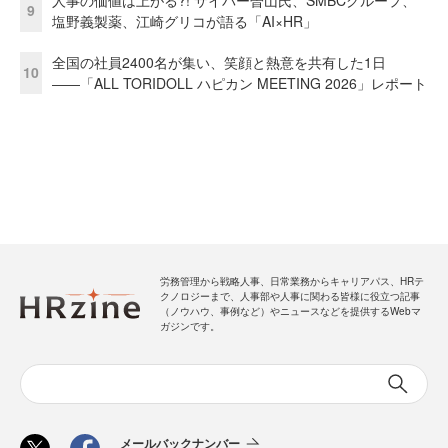
9
塩野義製薬、江崎グリコが語る「AI×HR」
全国の社員2400名が集い、笑顔と熱意を共有した1日
10
――「ALL TORIDOLL ハピカン MEETING 2026」レポート
労務管理から戦略人事、日常業務からキャリアパス、HRテ
クノロジーまで、人事部や人事に関わる皆様に役立つ記事
（ノウハウ、事例など）やニュースなどを提供するWebマ
ガジンです。
メールバックナンバー