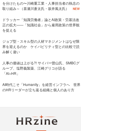
を分けたもの〜川崎重工業・人事担当者の執念の
取り組み～（喜瀬川蒼太氏・坂井風太氏）
NEW
ドラッカー「知識労働者」論とAI政策・労基法改
正の拡大——「知識社会」から雇用政策の世界観
を捉える
ジョブ型・スキル型の人材マネジメントはなぜ限
界を迎えるのか ケイパビリティ型との比較で読
み解く違い
人事の価値は上がる?! サイバー曽山氏、SMBCグ
ループ、塩野義製薬、江崎グリコが語る
「AI×HR」
AI時代こそ「Humanity」を経営インフラへ 世界
のHRリーダーが立ち返る組織と個人のあり方