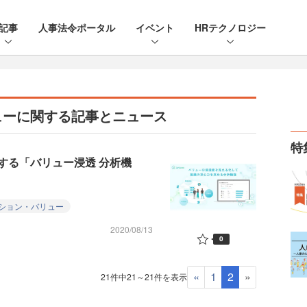
記事
人事法令ポータル
イベント
HRテクノロジー
ューに関する記事とニュース
特
する「バリュー浸透 分析機
ション・バリュー
2020/08/13
0
«
1
2
»
21件中21～21件を表示