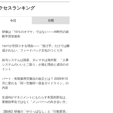
クセスランキング
今日
月間
研修は「10％のオマケ」ではない——AI時代の経
験学習加速術
1on1が空回りする理由——「投げ手」だけでは醸
成されない、フィードバック文化のつくり方
給与システムは国産、タレマネは海外製 「人事
システムのいいとこ取り」が進む理由と成功のポ
イント
パート・有期雇用労働法の改正とは？ 2026年10
月に変わる「同一労働同一賃金ガイドライン」の
内容
生成AIがマネジメントにもたらす本質的変化は、
業務効率化ではなく「メンバーへの向き合い方」
【動画】研修の「やりっぱなし」と「行動変容」