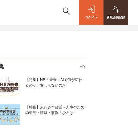
ログイン
新規
会員登録
集
AD
【特集】HRの未来～AIで何が変わ
るのか／変わらないのか
【特集】人的資本経営～人事のため
の知見・情報・事例のひろば～