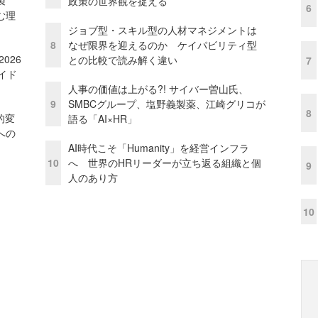
政策の世界観を捉える
6
む理
ジョブ型・スキル型の人材マネジメントは
8
なぜ限界を迎えるのか ケイパビリティ型
026
との比較で読み解く違い
7
イド
人事の価値は上がる?! サイバー曽山氏、
9
SMBCグループ、塩野義製薬、江崎グリコが
8
的変
語る「AI×HR」
への
AI時代こそ「Humanity」を経営インフラ
10
へ 世界のHRリーダーが立ち返る組織と個
9
人のあり方
10