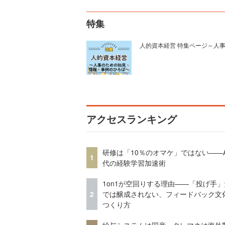
特集
人的資本経営 特集ページ～人
アクセスランキング
研修は「10％のオマケ」ではない——A
1
代の経験学習加速術
1on1が空回りする理由——「投げ手
2
では醸成されない、フィードバック文
つくり方
給与システムは国産、タレマネは海