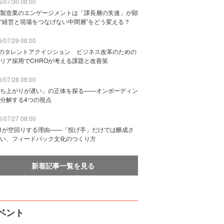
/07/30 08:00
製造業のエンゲージメントは「課長層の失速」が顕
“経営と現場をつなげない中間層”をどう変える？
/07/29 08:00
Bのタレントアクイジション ビジネス改革のための
リア採用でCHROが考える課題と改善策
/07/28 08:00
ち上がりが遅い」の正体を探る——オンボーディン
分解する4つの視点
/07/27 08:00
n1が空回りする理由——「投げ手」だけでは醸成さ
い、フィードバック文化のつくり方
新着記事一覧を見る
ベント