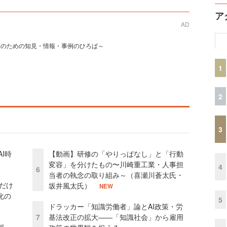
ア
AD
事のための知見・情報・事例のひろば～
1
2
3
I時
【動画】研修の「やりっぱなし」と「行動
変容」を分けたもの〜川崎重工業・人事担
4
6
当者の執念の取り組み～（喜瀬川蒼太氏・
」だけ
坂井風太氏）
NEW
化の
5
ドラッカー「知識労働者」論とAI政策・労
7
基法改正の拡大——「知識社会」から雇用
外製