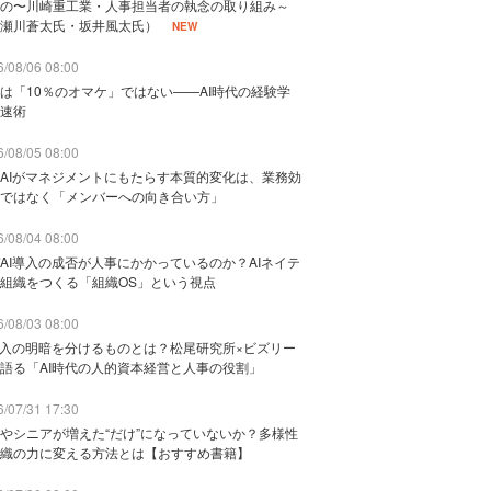
の〜川崎重工業・人事担当者の執念の取り組み～
瀬川蒼太氏・坂井風太氏）
NEW
/08/06 08:00
は「10％のオマケ」ではない——AI時代の経験学
速術
/08/05 08:00
AIがマネジメントにもたらす本質的変化は、業務効
ではなく「メンバーへの向き合い方」
/08/04 08:00
AI導入の成否が人事にかかっているのか？AIネイテ
組織をつくる「組織OS」という視点
/08/03 08:00
導入の明暗を分けるものとは？松尾研究所×ビズリー
語る「AI時代の人的資本経営と人事の役割」
/07/31 17:30
やシニアが増えた“だけ”になっていないか？多様性
織の力に変える方法とは【おすすめ書籍】