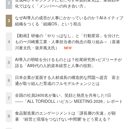
2
化ではなく「メンバーへの向き合い方」
なぜAI導入の成否が人事にかかっているのか？AIネイティブ
3
組織をつくる「組織OS」という視点
【動画】研修の「やりっぱなし」と「行動変容」を分けた
4
もの〜川崎重工業・人事担当者の執念の取り組み～（喜瀬
川蒼太氏・坂井風太氏）
NEW
AI導入の明暗を分けるものとは？松尾研究所×ビズリーチが
5
語る「AI時代の人的資本経営と人事の役割」
日本企業が直面する人材成長の構造的な問題へ提言 富士
6
通が取り組んだ育成のフルモデルチェンジとは
全国の社員2400名が集い、笑顔と熱意を共有した1日
7
――「ALL TORIDOLL ハピカン MEETING 2026」レポート
食品製造業のエンゲージメントは「課長層の失速」が顕
8
著 “経営と現場をつなげない中間層”をどう変える？