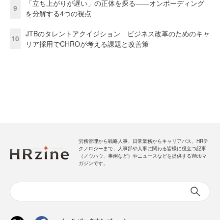
「立ち上がりが遅い」の正体を探る——オンボーディング
9
を分解する4つの視点
JTBのタレントアクイジション ビジネス改革のためのキャ
10
リア採用でCHROが考える課題と改善策
労務管理から戦略人事、日常業務からキャリアパス、HRテ
クノロジーまで、人事部や人事に関わる皆様に役立つ記事
（ノウハウ、事例など）やニュースなどを提供するWebマ
ガジンです。