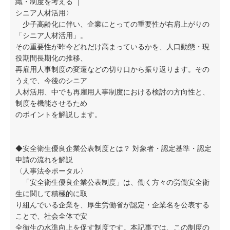
織・制度を考える ｜
シニア人材活用〉
少子高齢化に伴い、企業にとっての重要性が右肩上がりの
「シニア人材活用」。
その重要性が昨今どれだけ高まっているかを、人口動態・現
役期間長期化の推移、
再雇用人事制度の変遷などの切り口から振り返ります。その
うえで、今後のシニア
人材活用、中でも再雇用人事制度における検討の方向性と、
制度を機能させるため
のポイントを解説します。
◆安全衛生優良企業公表制度とは？ 対象者・認定基準・認定
申請の流れを解説
〈人事法令ポータル〉
「安全衛生優良企業公表制度」は、働く方々の労働安全衛
生に関して積極的に取
り組んでいる企業を、厚生労働省が認定・企業名を公表する
ことで、社会全体で安
全衛生の水準向上を促す制度です。本記事では、この制度の