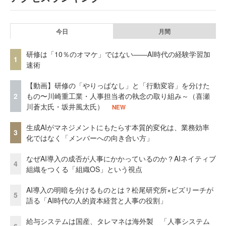
今日
月間
研修は「10％のオマケ」ではない——AI時代の経験学習加
1
速術
【動画】研修の「やりっぱなし」と「行動変容」を分けた
2
もの〜川崎重工業・人事担当者の執念の取り組み～（喜瀬
川蒼太氏・坂井風太氏）
NEW
生成AIがマネジメントにもたらす本質的変化は、業務効率
3
化ではなく「メンバーへの向き合い方」
なぜAI導入の成否が人事にかかっているのか？AIネイティブ
4
組織をつくる「組織OS」という視点
AI導入の明暗を分けるものとは？松尾研究所×ビズリーチが
5
語る「AI時代の人的資本経営と人事の役割」
給与システムは国産、タレマネは海外製 「人事システム