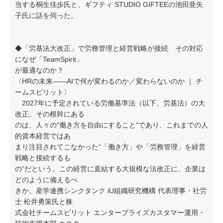
当する桐生佳歩氏と、ギフティ STUDIO GIFTEEの池田亜矢
子氏に話を伺った。
◆「労基法大改正」で労務管理と経営戦略が接続 その対応
になぜ「TeamSpirit」
が最適なのか？
〈HRの未来——AIで何が変わるのか／変わらないのか ｜ チ
ームスピリット〉
2027年に予定されている労働基準法（以下、労基法）の大
改正。その根幹にある
のは、人々の“働き方を自由にすること”であり、これまでの人
的資本経営ではあ
まり注目されてこなかった“「働き方」や「労務管理」を経営
戦略と接続するも
の”だという。この経営に直結する大規模な法改正に、企業は
どのように備えるべ
きか。産学連携シンクタンク iU組織研究機構 代表理事・社労
士 松井勇策氏と株
式会社チームスピリット エンタープライズカスタマー運用・