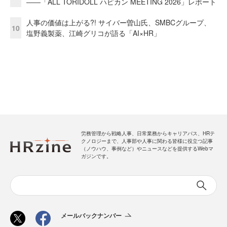
――「ALL TORIDOLL ハピカン MEETING 2026」レポート
人事の価値は上がる?! サイバー曽山氏、SMBCグループ、
10
塩野義製薬、江崎グリコが語る「AI×HR」
労務管理から戦略人事、日常業務からキャリアパス、HRテ
クノロジーまで、人事部や人事に関わる皆様に役立つ記事
（ノウハウ、事例など）やニュースなどを提供するWebマ
ガジンです。
メールバックナンバー