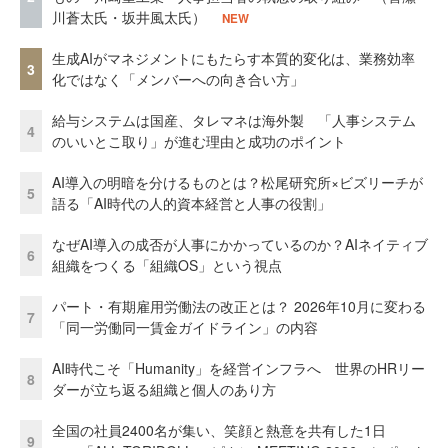
川蒼太氏・坂井風太氏）
NEW
生成AIがマネジメントにもたらす本質的変化は、業務効率
3
化ではなく「メンバーへの向き合い方」
給与システムは国産、タレマネは海外製 「人事システム
4
のいいとこ取り」が進む理由と成功のポイント
AI導入の明暗を分けるものとは？松尾研究所×ビズリーチが
5
語る「AI時代の人的資本経営と人事の役割」
なぜAI導入の成否が人事にかかっているのか？AIネイティブ
6
組織をつくる「組織OS」という視点
パート・有期雇用労働法の改正とは？ 2026年10月に変わる
7
「同一労働同一賃金ガイドライン」の内容
AI時代こそ「Humanity」を経営インフラへ 世界のHRリー
8
ダーが立ち返る組織と個人のあり方
全国の社員2400名が集い、笑顔と熱意を共有した1日
9