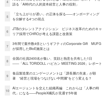
4
語る「AI時代の人的資本経営と人事の役割」
「立ち上がりが遅い」の正体を探る——オンボーディング
5
を分解する4つの視点
JTBのタレントアクイジション ビジネス改革のためのキャ
6
リア採用でCHROが考える課題と改善策
3年間で案件数4倍というギフティのCorporate Gift MUFG
7
が採用したBtoE施策とは
全国の社員2400名が集い、笑顔と熱意を共有した1日
8
――「ALL TORIDOLL ハピカン MEETING 2026」レポート
食品製造業のエンゲージメントは「課長層の失速」が顕
9
著 “経営と現場をつなげない中間層”をどう変える？
AIエージェントを交えた組織再編 これからは「人事の時
10
代」になる——PeopleX橘氏が見通す5年後