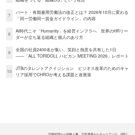
パート・有期雇用労働法の改正とは？ 2026年10月に変わる
7
「同一労働同一賃金ガイドライン」の内容
AI時代こそ「Humanity」を経営インフラへ 世界のHRリー
8
ダーが立ち返る組織と個人のあり方
全国の社員2400名が集い、笑顔と熱意を共有した1日
9
――「ALL TORIDOLL ハピカン MEETING 2026」レポート
JTBのタレントアクイジション ビジネス改革のためのキャ
10
リア採用でCHROが考える課題と改善策
労務管理から戦略人事、日常業務からキャリアパス、HRテ