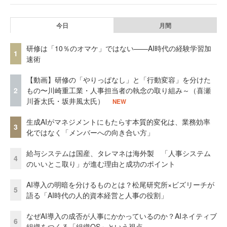
今日
月間
研修は「10％のオマケ」ではない——AI時代の経験学習加
1
速術
【動画】研修の「やりっぱなし」と「行動変容」を分けた
2
もの〜川崎重工業・人事担当者の執念の取り組み～（喜瀬
川蒼太氏・坂井風太氏）
NEW
生成AIがマネジメントにもたらす本質的変化は、業務効率
3
化ではなく「メンバーへの向き合い方」
給与システムは国産、タレマネは海外製 「人事システム
4
のいいとこ取り」が進む理由と成功のポイント
AI導入の明暗を分けるものとは？松尾研究所×ビズリーチが
5
語る「AI時代の人的資本経営と人事の役割」
なぜAI導入の成否が人事にかかっているのか？AIネイティブ
6
組織をつくる「組織OS」という視点