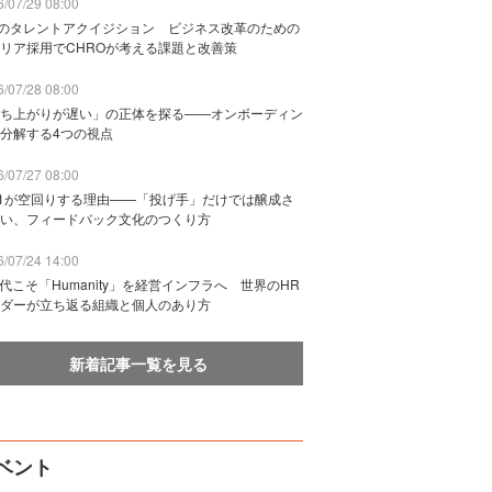
/07/29 08:00
Bのタレントアクイジション ビジネス改革のための
リア採用でCHROが考える課題と改善策
/07/28 08:00
ち上がりが遅い」の正体を探る——オンボーディン
分解する4つの視点
/07/27 08:00
n1が空回りする理由——「投げ手」だけでは醸成さ
い、フィードバック文化のつくり方
/07/24 14:00
時代こそ「Humanity」を経営インフラへ 世界のHR
ダーが立ち返る組織と個人のあり方
新着記事一覧を見る
ベント