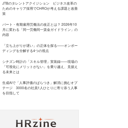
JTBのタレントアクイジション ビジネス改革の
ためのキャリア採用でCHROが考える課題と改善
策
パート・有期雇用労働法の改正とは？ 2026年10
月に変わる「同一労働同一賃金ガイドライン」の
内容
「立ち上がりが遅い」の正体を探る——オンボー
ディングを分解する4つの視点
シチズン時計の「スキル管理」実装録——現場の
「可視化にメリットがない」を乗り越え、見据え
る未来とは
生成AIで「人事評価のばらつき」解消に挑むオプ
テージ 3000名の社員1人ひとりに寄り添う人事
を目指して