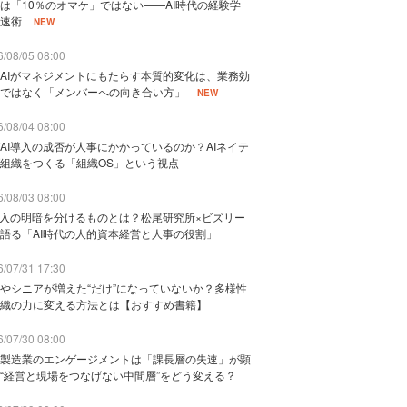
は「10％のオマケ」ではない——AI時代の経験学
速術
NEW
/08/05 08:00
AIがマネジメントにもたらす本質的変化は、業務効
ではなく「メンバーへの向き合い方」
NEW
/08/04 08:00
AI導入の成否が人事にかかっているのか？AIネイテ
組織をつくる「組織OS」という視点
/08/03 08:00
導入の明暗を分けるものとは？松尾研究所×ビズリー
語る「AI時代の人的資本経営と人事の役割」
/07/31 17:30
やシニアが増えた“だけ”になっていないか？多様性
織の力に変える方法とは【おすすめ書籍】
/07/30 08:00
製造業のエンゲージメントは「課長層の失速」が顕
“経営と現場をつなげない中間層”をどう変える？