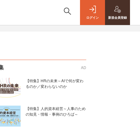
ログイン
新規
会員登録
集
AD
【特集】HRの未来～AIで何が変わ
るのか／変わらないのか
【特集】人的資本経営～人事のため
の知見・情報・事例のひろば～