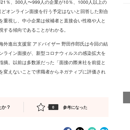
1％、300人〜999人の企業が10％、1000人以上の
ほどオンライン面接を行う予定はないと回答した割合
を重視し、中小企業は候補者と直接会い性格や人と
視する傾向であることがわかる。
 海外進出支援室 アドバイザー 野田作郎氏は今回の結
ンライン面接が、新型コロナウィルスの感染拡大を
指摘。以前は多数派だった「面接の際来社を前提と
を変えないことで求職者からネガティブに評価され
たか？
参考になった
0