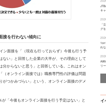
2026
JT
キャ
2026
「立
グを
面接を行わない傾向に
2026
1o
れな
イン面接を「（現在も行っておらず）今後も行う予
2026
はない」と回答した企業の大半が、その理由として
AI
は分からないと思う」と回答している。これはオン
リー
「（オンライン面接では）職務専門性の評価は問題
りがつかみづらい」という、オンライン面接のデメ
5％が「今後もオンライン面接を行う予定はない」と
イ