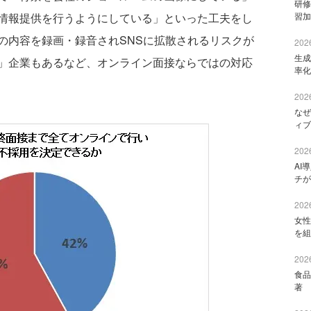
研修
情報提供を行うようにしている」といった工夫をし
習加
の内容を録画・録音されSNSに拡散されるリスクが
2026
生成
」企業もあるなど、オンライン面接ならではの対応
率化
2026
なぜ
ィブ
2026
AI
チが
2026
女性
を組
2026
食品
著 