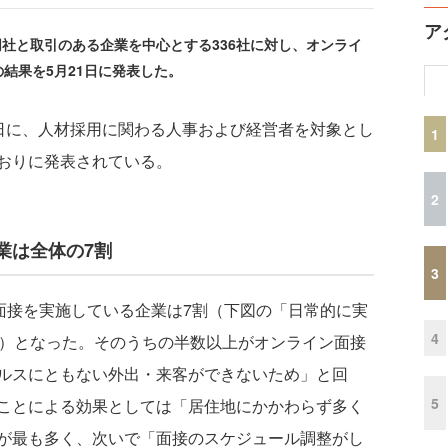
ア
同社と取引のある企業を中心とする336社に対し、オンライ
結果を5月21日に発表した。
30日に、人材採用に関わる人事および経営者を対象とし
1
おりに発表されている。
2
業は全体の7割
3
面接を実施している企業は7割（下図の「日常的に実
4
％）となった。そのうちの半数以上がオンライン面接
ルスにともない外出・来客ができないため」と回
5
ことによる効果としては「居住地にかかわらず多く
が最も多く、次いで「面接のスケジュール調整がし