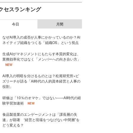
クセスランキング
今日
月間
なぜAI導入の成否が人事にかかっているのか？AI
ネイティブ組織をつくる「組織OS」という視点
生成AIがマネジメントにもたらす本質的変化は、
業務効率化ではなく「メンバーへの向き合い方」
NEW
AI導入の明暗を分けるものとは？松尾研究所×ビ
ズリーチが語る「AI時代の人的資本経営と人事の
役割」
研修は「10％のオマケ」ではない——AI時代の経
験学習加速術
NEW
食品製造業のエンゲージメントは「課長層の失
速」が顕著 “経営と現場をつなげない中間層”を
どう変える？