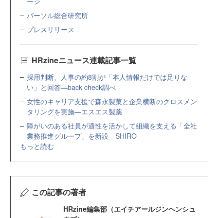
ージ
パーソル総合研究所
プレスリリース
HRzineニュース連載記事一覧
採用判断、人事の約8割が「本人情報だけでは足りな
い」と回答—back check調べ
女性のキャリア支援で森永製菓と企業横断のクロスメン
タリングを実施—エスエス製薬
障がいのある社員が適性を活かして組織を支える「全社
業務推進グループ」を新設—SHIRO
もっと読む
この記事の著者
HRzine編集部（エイチアールジンヘンシュ