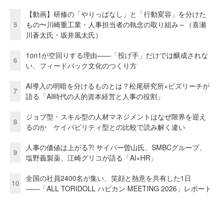
【動画】研修の「やりっぱなし」と「行動変容」を分けた
5
もの〜川崎重工業・人事担当者の執念の取り組み～（喜瀬
川蒼太氏・坂井風太氏）
1on1が空回りする理由——「投げ手」だけでは醸成されな
6
い、フィードバック文化のつくり方
AI導入の明暗を分けるものとは？松尾研究所×ビズリーチが
7
語る「AI時代の人的資本経営と人事の役割」
ジョブ型・スキル型の人材マネジメントはなぜ限界を迎え
8
るのか ケイパビリティ型との比較で読み解く違い
人事の価値は上がる?! サイバー曽山氏、SMBCグループ、
9
塩野義製薬、江崎グリコが語る「AI×HR」
全国の社員2400名が集い、笑顔と熱意を共有した1日
10
――「ALL TORIDOLL ハピカン MEETING 2026」レポート