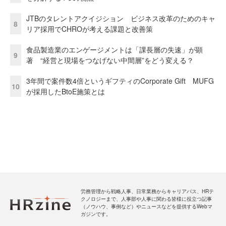
JTBのタレントアクイジション ビジネス改革のためのキャ
8
リア採用でCHROが考える課題と改善策
食品製造業のエンゲージメントは「課長層の失速」が顕
9
著 “経営と現場をつなげない中間層”をどう変える？
3年間で案件数4倍というギフティのCorporate Gift MUFG
10
が採用したBtoE施策とは
労務管理から戦略人事、日常業務からキャリアパス、HRテ
クノロジーまで、人事部や人事に関わる皆様に役立つ記事
（ノウハウ、事例など）やニュースなどを提供するWebマ
ガジンです。