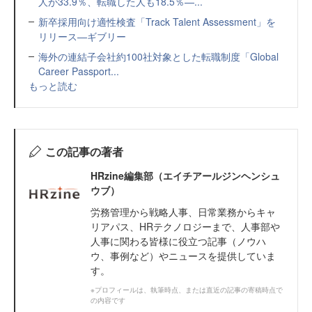
人が33.9％、転職した人も18.5％—...
新卒採用向け適性検査「Track Talent Assessment」を
リリース—ギブリー
海外の連結子会社約100社対象とした転職制度「Global
Career Passport...
もっと読む
この記事の著者
HRzine編集部（エイチアールジンヘンシュ
ウブ）
労務管理から戦略人事、日常業務からキャ
リアパス、HRテクノロジーまで、人事部や
人事に関わる皆様に役立つ記事（ノウハ
ウ、事例など）やニュースを提供していま
す。
※プロフィールは、執筆時点、または直近の記事の寄稿時点で
の内容です