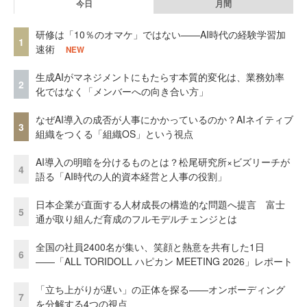
今日
月間
研修は「10％のオマケ」ではない——AI時代の経験学習加
1
速術
NEW
生成AIがマネジメントにもたらす本質的変化は、業務効率
2
化ではなく「メンバーへの向き合い方」
なぜAI導入の成否が人事にかかっているのか？AIネイティブ
3
組織をつくる「組織OS」という視点
AI導入の明暗を分けるものとは？松尾研究所×ビズリーチが
4
語る「AI時代の人的資本経営と人事の役割」
日本企業が直面する人材成長の構造的な問題へ提言 富士
5
通が取り組んだ育成のフルモデルチェンジとは
全国の社員2400名が集い、笑顔と熱意を共有した1日
6
――「ALL TORIDOLL ハピカン MEETING 2026」レポート
「立ち上がりが遅い」の正体を探る——オンボーディング
7
を分解する4つの視点