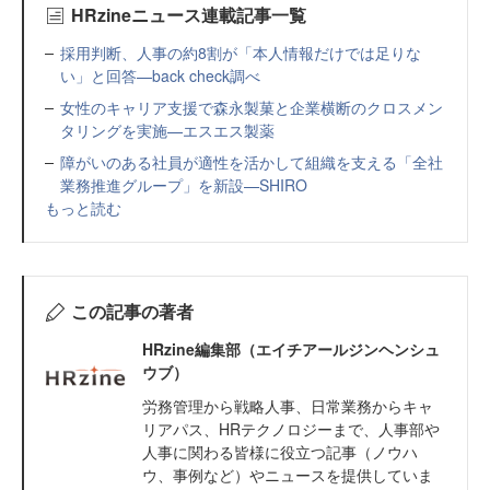
HRzineニュース連載記事一覧
採用判断、人事の約8割が「本人情報だけでは足りな
い」と回答—back check調べ
女性のキャリア支援で森永製菓と企業横断のクロスメン
タリングを実施—エスエス製薬
障がいのある社員が適性を活かして組織を支える「全社
業務推進グループ」を新設—SHIRO
もっと読む
この記事の著者
HRzine編集部（エイチアールジンヘンシュ
ウブ）
労務管理から戦略人事、日常業務からキャ
リアパス、HRテクノロジーまで、人事部や
人事に関わる皆様に役立つ記事（ノウハ
ウ、事例など）やニュースを提供していま