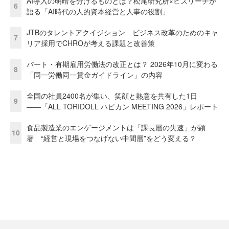
AI導入の明暗を分けるものとは？松尾研究所×ビズリーチが
6
語る「AI時代の人的資本経営と人事の役割」
JTBのタレントアクイジション ビジネス改革のためのキャ
7
リア採用でCHROが考える課題と改善策
パート・有期雇用労働法の改正とは？ 2026年10月に変わる
8
「同一労働同一賃金ガイドライン」の内容
全国の社員2400名が集い、笑顔と熱意を共有した1日
9
――「ALL TORIDOLL ハピカン MEETING 2026」レポート
食品製造業のエンゲージメントは「課長層の失速」が顕
10
著 “経営と現場をつなげない中間層”をどう変える？