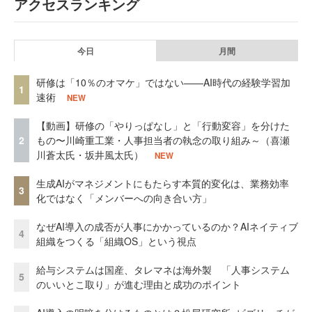
アクセスランキング
今日
月間
研修は「10％のオマケ」ではない——AI時代の経験学習加
1
速術
NEW
【動画】研修の「やりっぱなし」と「行動変容」を分けた
2
もの〜川崎重工業・人事担当者の執念の取り組み～（喜瀬
川蒼太氏・坂井風太氏）
NEW
生成AIがマネジメントにもたらす本質的変化は、業務効率
3
化ではなく「メンバーへの向き合い方」
なぜAI導入の成否が人事にかかっているのか？AIネイティブ
4
組織をつくる「組織OS」という視点
給与システムは国産、タレマネは海外製 「人事システム
5
のいいとこ取り」が進む理由と成功のポイント