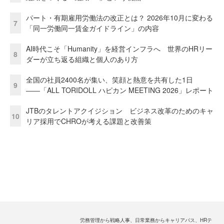
パート・有期雇用労働法の改正とは？ 2026年10月に変わる
7
「同一労働同一賃金ガイドライン」の内容
AI時代こそ「Humanity」を経営インフラへ 世界のHRリー
8
ダーが立ち返る組織と個人のあり方
全国の社員2400名が集い、笑顔と熱意を共有した1日
9
――「ALL TORIDOLL ハピカン MEETING 2026」レポート
JTBのタレントアクイジション ビジネス改革のためのキャ
10
リア採用でCHROが考える課題と改善策
労務管理から戦略人事、日常業務からキャリアパス、HRテ