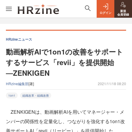
新規
ログイン
会員登録
HRzineニュース
動画解析AIで1on1の改善をサポート
するサービス「revii」を提供開始
―ZENKIGEN
HRzine編集部
[著]
2021/11/18 08:20
1on1
組織改革・組織改善
ZENKIGENは、動画解析AIを用いてマネージャー・メ
ンバーの関係性を定量化し、つながりを強化する1on1改
善サポートAI「revii（リービー）」を提供開始した。