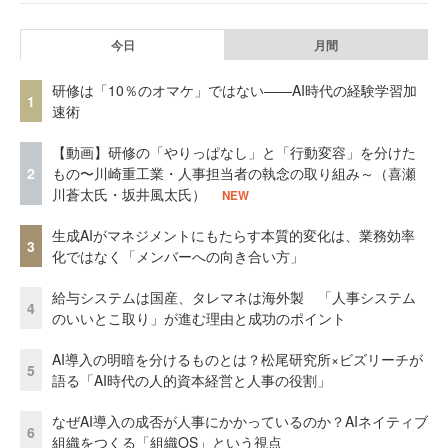
今日
月間
研修は「10％のオマケ」ではない——AI時代の経験学習加
1
速術
【動画】研修の「やりっぱなし」と「行動変容」を分けた
2
もの〜川崎重工業・人事担当者の執念の取り組み～（喜瀬
川蒼太氏・坂井風太氏）
NEW
生成AIがマネジメントにもたらす本質的変化は、業務効率
3
化ではなく「メンバーへの向き合い方」
給与システムは国産、タレマネは海外製 「人事システム
4
のいいとこ取り」が進む理由と成功のポイント
AI導入の明暗を分けるものとは？松尾研究所×ビズリーチが
5
語る「AI時代の人的資本経営と人事の役割」
なぜAI導入の成否が人事にかかっているのか？AIネイティブ
6
組織をつくる「組織OS」という視点