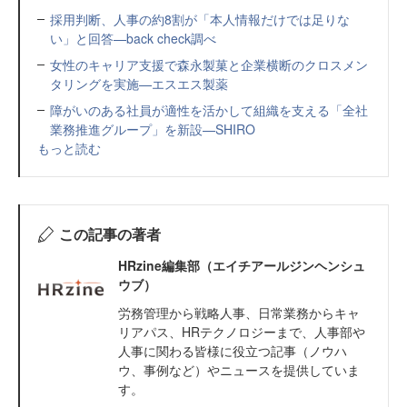
採用判断、人事の約8割が「本人情報だけでは足りな
い」と回答—back check調べ
女性のキャリア支援で森永製菓と企業横断のクロスメン
タリングを実施—エスエス製薬
障がいのある社員が適性を活かして組織を支える「全社
業務推進グループ」を新設—SHIRO
もっと読む
この記事の著者
HRzine編集部（エイチアールジンヘンシュ
ウブ）
労務管理から戦略人事、日常業務からキャ
リアパス、HRテクノロジーまで、人事部や
人事に関わる皆様に役立つ記事（ノウハ
ウ、事例など）やニュースを提供していま
す。