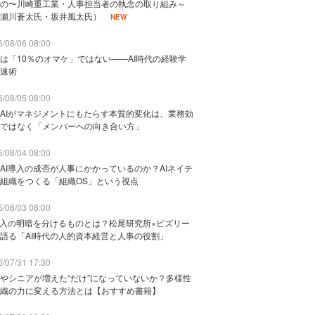
の〜川崎重工業・人事担当者の執念の取り組み～
瀬川蒼太氏・坂井風太氏）
NEW
/08/06 08:00
は「10％のオマケ」ではない——AI時代の経験学
速術
/08/05 08:00
AIがマネジメントにもたらす本質的変化は、業務効
ではなく「メンバーへの向き合い方」
/08/04 08:00
AI導入の成否が人事にかかっているのか？AIネイテ
組織をつくる「組織OS」という視点
/08/03 08:00
導入の明暗を分けるものとは？松尾研究所×ビズリー
語る「AI時代の人的資本経営と人事の役割」
/07/31 17:30
やシニアが増えた“だけ”になっていないか？多様性
織の力に変える方法とは【おすすめ書籍】