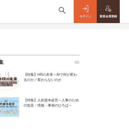
ログイン
新規
会員登録
集
AD
【特集】HRの未来～AIで何が変わ
るのか／変わらないのか
【特集】人的資本経営～人事のため
の知見・情報・事例のひろば～