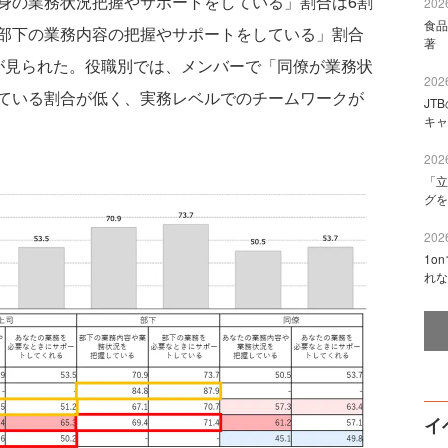
の業務状況把握やサポートをしている」割合は6割
2026
食品
部下の業務内容の把握やサポートをしている」割合
著 
が見られた。役職別では、メンバーで「同僚が業務状
2026
ている割合が低く、実務レベルでのチームワークが
JT
キャ
2026
「立
グを
2026
1o
れな
イ