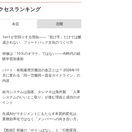
クセスランキング
今日
月間
1on1が空回りする理由——「投げ手」だけでは醸
成されない、フィードバック文化のつくり方
研修は「10％のオマケ」ではない——AI時代の経
験学習加速術
パート・有期雇用労働法の改正とは？ 2026年10
月に変わる「同一労働同一賃金ガイドライン」の
内容
給与システムは国産、タレマネは海外製 「人事
システムのいいとこ取り」が進む理由と成功のポ
イント
生成AIがマネジメントにもたらす本質的変化は、
業務効率化ではなく「メンバーへの向き合い方」
【動画】研修の「やりっぱなし」と「行動変容」