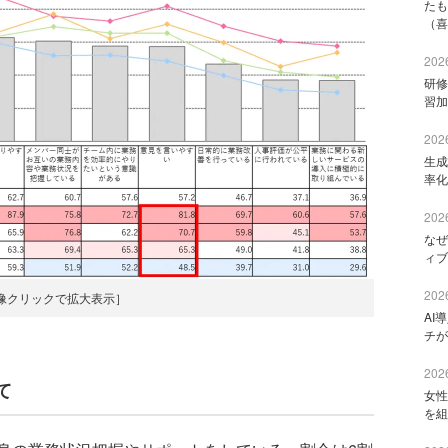
たも
（喜
2026
研修
習加
2026
生成
率化
2026
なぜ
ィブ
2026
像クリックで拡大表示］
AI
チが
2026
て
女性
を組