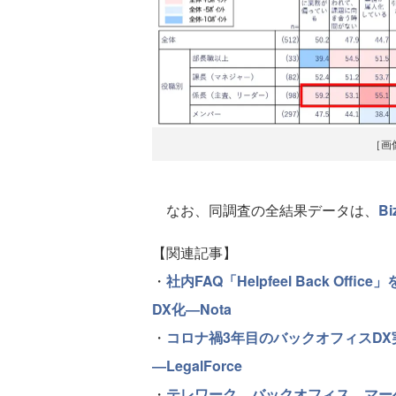
［画
なお、同調査の全結果データは、
B
【関連記事】
・
社内FAQ「Helpfeel Back 
DX化―Nota
・
コロナ禍3年目のバックオフィスDX
―LegalForce
・
テレワーク、バックオフィス、マー