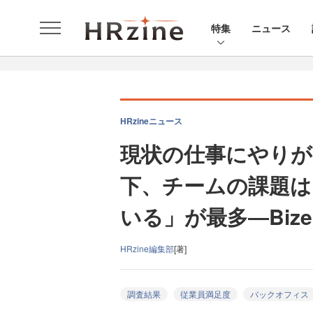
特集
ニュース
HRzineニュース
現状の仕事にやりが
下、チームの課題は
いる」が最多―Bize
HRzine編集部
[著]
調査結果
従業員満足度
バックオフィス