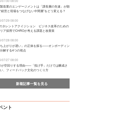
/07/30 08:00
製造業のエンゲージメントは「課長層の失速」が顕
“経営と現場をつなげない中間層”をどう変える？
/07/29 08:00
Bのタレントアクイジション ビジネス改革のための
リア採用でCHROが考える課題と改善策
/07/28 08:00
ち上がりが遅い」の正体を探る——オンボーディン
分解する4つの視点
/07/27 08:00
n1が空回りする理由——「投げ手」だけでは醸成さ
い、フィードバック文化のつくり方
新着記事一覧を見る
ベント