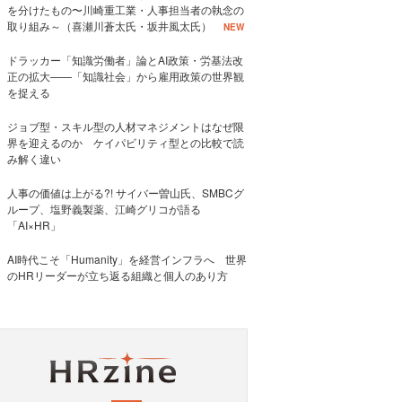
を分けたもの〜川崎重工業・人事担当者の執念の
取り組み～（喜瀬川蒼太氏・坂井風太氏）
NEW
ドラッカー「知識労働者」論とAI政策・労基法改
正の拡大——「知識社会」から雇用政策の世界観
を捉える
ジョブ型・スキル型の人材マネジメントはなぜ限
界を迎えるのか ケイパビリティ型との比較で読
み解く違い
人事の価値は上がる?! サイバー曽山氏、SMBCグ
ループ、塩野義製薬、江崎グリコが語る
「AI×HR」
AI時代こそ「Humanity」を経営インフラへ 世界
のHRリーダーが立ち返る組織と個人のあり方