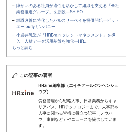
障がいのある社員が適性を活かして組織を支える「全社
業務推進グループ」を新設—SHIRO
離職改善に特化したパルスサーベイを提供開始—ビット
エー ourlyカンパニー
小岩井乳業が「HRBrain タレントマネジメント」を導
入、人材データ活用基盤を強化—HR...
もっと読む
この記事の著者
HRzine編集部（エイチアールジンヘンシュ
ウブ）
労務管理から戦略人事、日常業務からキャ
リアパス、HRテクノロジーまで、人事部や
人事に関わる皆様に役立つ記事（ノウハ
ウ、事例など）やニュースを提供していま
す。