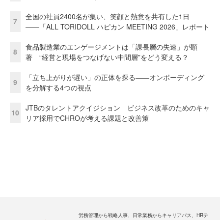
全国の社員2400名が集い、笑顔と熱意を共有した1日
7
――「ALL TORIDOLL ハピカン MEETING 2026」レポート
食品製造業のエンゲージメントは「課長層の失速」が顕
8
著 “経営と現場をつなげない中間層”をどう変える？
「立ち上がりが遅い」の正体を探る——オンボーディング
9
を分解する4つの視点
JTBのタレントアクイジション ビジネス改革のためのキャ
10
リア採用でCHROが考える課題と改善策
労務管理から戦略人事、日常業務からキャリアパス、HRテ