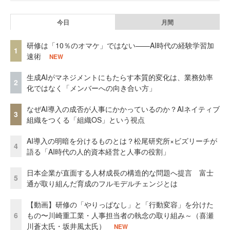
今日
月間
研修は「10％のオマケ」ではない——AI時代の経験学習加
1
速術
NEW
生成AIがマネジメントにもたらす本質的変化は、業務効率
2
化ではなく「メンバーへの向き合い方」
なぜAI導入の成否が人事にかかっているのか？AIネイティブ
3
組織をつくる「組織OS」という視点
AI導入の明暗を分けるものとは？松尾研究所×ビズリーチが
4
語る「AI時代の人的資本経営と人事の役割」
日本企業が直面する人材成長の構造的な問題へ提言 富士
5
通が取り組んだ育成のフルモデルチェンジとは
【動画】研修の「やりっぱなし」と「行動変容」を分けた
6
もの〜川崎重工業・人事担当者の執念の取り組み～（喜瀬
川蒼太氏・坂井風太氏）
NEW