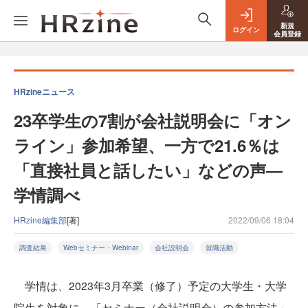
新規
ログイン
会員登録
HRzineニュース
23卒学生の7割が会社説明会に「オン
ライン」参加希望、一方で21.6％は
「直接社員と話したい」などの声―
学情調べ
HRzine編集部
[著]
2022/09/06 18:04
調査結果
Webセミナー・Webinar
会社説明会
就職活動
学情は、2023年3月卒業（修了）予定の大学生・大学
院生を対象に、「セミナー（会社説明会）の参加方法」