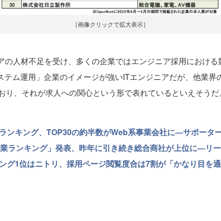
［画像クリックで拡大表示］
アの人材不足を受け、多くの企業ではエンジニア採用における
システム運用」企業のイメージが強いITエンジニアだが、他業
おり、それが求人への関心という形で表れているといえそうだ
ランキング、TOP30の約半数がWeb系事業会社に―サポータ
気企業ランキング」発表、昨年に引き続き総合商社が上位に―リ
キング1位はニトリ、採用ページ閲覧度合は7割が「かなり目を