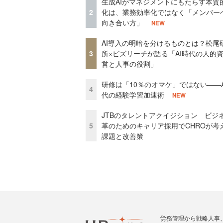
生成AIがマネジメントにもたらす本質
2
化は、業務効率化ではなく「メンバー
向き合い方」
NEW
AI導入の明暗を分けるものとは？松尾
3
所×ビズリーチが語る「AI時代の人的
営と人事の役割」
研修は「10％のオマケ」ではない——A
4
代の経験学習加速術
NEW
JTBのタレントアクイジション ビジ
5
革のためのキャリア採用でCHROが考
課題と改善策
労務管理から戦略人事