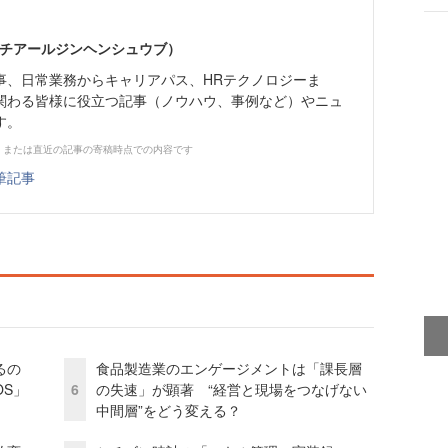
エイチアールジンヘンシュウブ）
事、日常業務からキャリアパス、HRテクノロジーま
関わる皆様に役立つ記事（ノウハウ、事例など）やニュ
す。
、または直近の記事の寄稿時点での内容です
筆記事
るの
食品製造業のエンゲージメントは「課長層
OS」
6
の失速」が顕著 “経営と現場をつなげない
中間層”をどう変える？