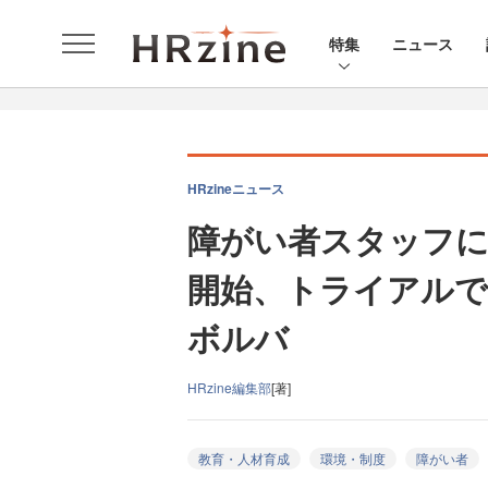
特集
ニュース
HRzineニュース
障がい者スタッフに
開始、トライアルで新
ボルバ
HRzine編集部
[著]
教育・人材育成
環境・制度
障がい者