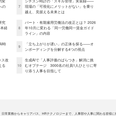
的変
シチズン時計の「スキル管理」実装録——
への
7
現場の「可視化にメリットがない」を乗り
越え、見据える未来とは
研究
パート・有期雇用労働法の改正とは？ 2026
資本経
8
年10月に変わる「同一労働同一賃金ガイド
ライン」の内容
I時
「立ち上がりが遅い」の正体を探る——オ
9
ンボーディングを分解する4つの視点
ネス改
生成AIで「人事評価のばらつき」解消に挑
える
10
むオプテージ 3000名の社員1人ひとりに寄
り添う人事を目指して
、日常業務からキャリアパス、HRテクノロジーまで、人事部や人事に関わる皆様に