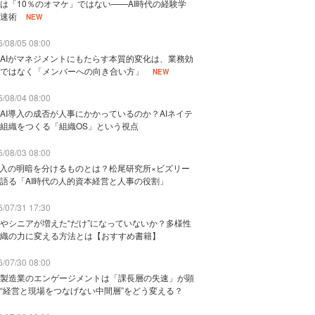
は「10％のオマケ」ではない——AI時代の経験学
速術
NEW
/08/05 08:00
AIがマネジメントにもたらす本質的変化は、業務効
ではなく「メンバーへの向き合い方」
NEW
/08/04 08:00
AI導入の成否が人事にかかっているのか？AIネイテ
組織をつくる「組織OS」という視点
/08/03 08:00
導入の明暗を分けるものとは？松尾研究所×ビズリー
語る「AI時代の人的資本経営と人事の役割」
/07/31 17:30
やシニアが増えた“だけ”になっていないか？多様性
織の力に変える方法とは【おすすめ書籍】
/07/30 08:00
製造業のエンゲージメントは「課長層の失速」が顕
“経営と現場をつなげない中間層”をどう変える？