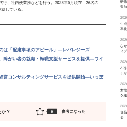
研修
行、社内便業務などを行う。2023年5月現在、26名の
習加
在籍している。
2026
生成
率化
2026
なぜ
のは「配慮事項のアピール」―レバレジーズ
ィブ
、障がい者の就職・転職支援サービスを提供―ワイ
2026
AI
チが
経営コンサルティングサービスを提供開始―いっぽ
2026
女性
を組
2026
たか？
参考になった
0
食品
著 