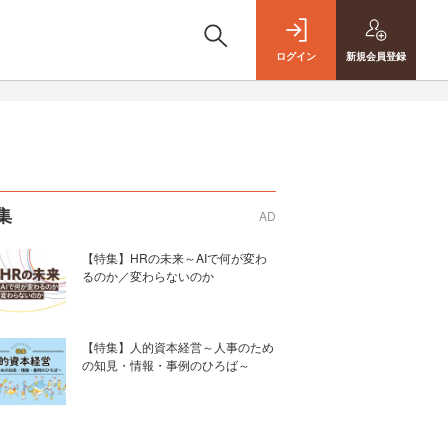
ログイン
新規
会員登録
集
AD
【特集】HRの未来～AIで何が変わ
るのか／変わらないのか
【特集】人的資本経営～人事のため
の知見・情報・事例のひろば～