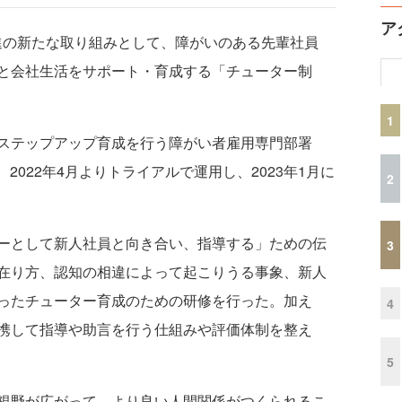
ア
進の新たな取り組みとして、障がいのある先輩社員
と会社生活をサポート・育成する「チューター制
1
ステップアップ育成を行う障がい者雇用専門部署
2022年4月よりトライアルで運用し、2023年1月に
2
ーとして新人社員と向き合い、指導する」ための伝
3
在り方、認知の相違によって起こりうる事象、新人
ったチューター育成のための研修を行った。加え
4
携して指導や助言を行う仕組みや評価体制を整え
5
視野が広がって、より良い人間関係がつくられるこ