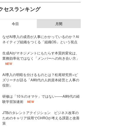
クセスランキング
今日
月間
なぜAI導入の成否が人事にかかっているのか？AI
ネイティブ組織をつくる「組織OS」という視点
生成AIがマネジメントにもたらす本質的変化は、
業務効率化ではなく「メンバーへの向き合い方」
NEW
AI導入の明暗を分けるものとは？松尾研究所×ビ
ズリーチが語る「AI時代の人的資本経営と人事の
役割」
研修は「10％のオマケ」ではない——AI時代の経
験学習加速術
NEW
JTBのタレントアクイジション ビジネス改革の
ためのキャリア採用でCHROが考える課題と改善
策