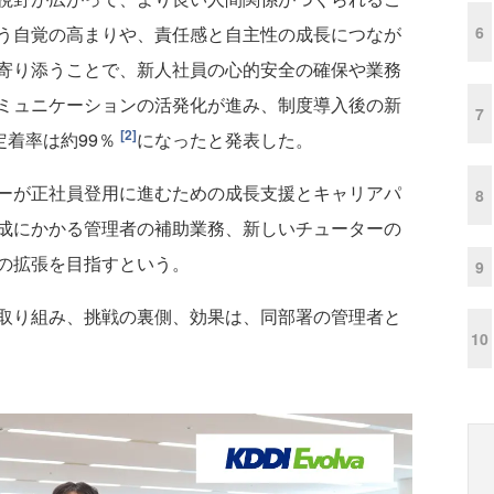
6
う自覚の高まりや、責任感と自主性の成長につなが
寄り添うことで、新人社員の心的安全の確保や業務
ミュニケーションの活発化が進み、制度導入後の新
7
[2]
定着率は約99％
になったと発表した。
ーが正社員登用に進むための成長支援とキャリアパ
8
成にかかる管理者の補助業務、新しいチューターの
の拡張を目指すという。
9
取り組み、挑戦の裏側、効果は、同部署の管理者と
10