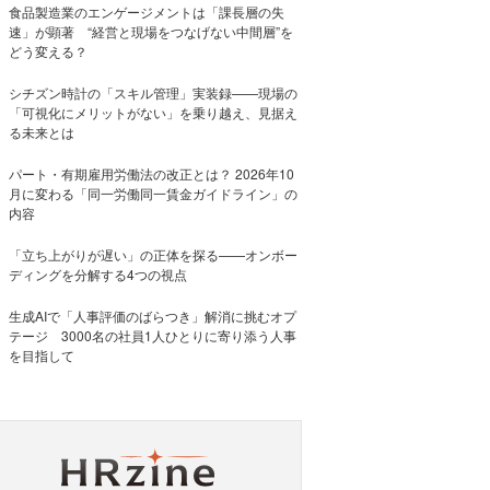
食品製造業のエンゲージメントは「課長層の失
速」が顕著 “経営と現場をつなげない中間層”を
どう変える？
シチズン時計の「スキル管理」実装録——現場の
「可視化にメリットがない」を乗り越え、見据え
る未来とは
パート・有期雇用労働法の改正とは？ 2026年10
月に変わる「同一労働同一賃金ガイドライン」の
内容
「立ち上がりが遅い」の正体を探る——オンボー
ディングを分解する4つの視点
生成AIで「人事評価のばらつき」解消に挑むオプ
テージ 3000名の社員1人ひとりに寄り添う人事
を目指して