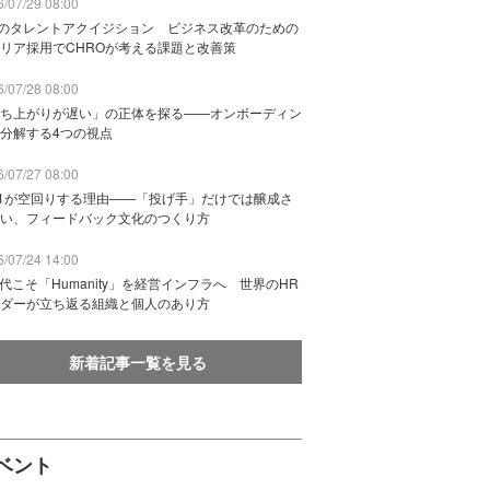
/07/29 08:00
Bのタレントアクイジション ビジネス改革のための
リア採用でCHROが考える課題と改善策
/07/28 08:00
ち上がりが遅い」の正体を探る——オンボーディン
分解する4つの視点
/07/27 08:00
n1が空回りする理由——「投げ手」だけでは醸成さ
い、フィードバック文化のつくり方
/07/24 14:00
時代こそ「Humanity」を経営インフラへ 世界のHR
ダーが立ち返る組織と個人のあり方
新着記事一覧を見る
ベント