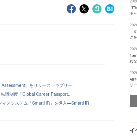
2026
JT
キャ
2026
「立
グを
2026
1o
れな
2026
AI
t Assessment」をリリース—ギブリー
リー
Global Career Passport...
システム「SmartHR」を導入—SmartHR
イ