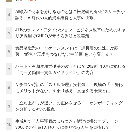
AI導入の明暗を分けるものとは？松尾研究所×ビズリーチが
4
語る「AI時代の人的資本経営と人事の役割」
JTBのタレントアクイジション ビジネス改革のためのキャ
5
リア採用でCHROが考える課題と改善策
食品製造業のエンゲージメントは「課長層の失速」が顕
6
著 “経営と現場をつなげない中間層”をどう変える？
パート・有期雇用労働法の改正とは？ 2026年10月に変わる
7
「同一労働同一賃金ガイドライン」の内容
シチズン時計の「スキル管理」実装録——現場の「可視化
8
にメリットがない」を乗り越え、見据える未来とは
「立ち上がりが遅い」の正体を探る——オンボーディング
9
を分解する4つの視点
生成AIで「人事評価のばらつき」解消に挑むオプテージ
10
3000名の社員1人ひとりに寄り添う人事を目指して