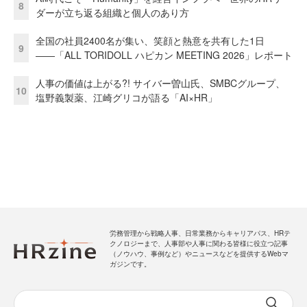
8
ダーが立ち返る組織と個人のあり方
全国の社員2400名が集い、笑顔と熱意を共有した1日
9
――「ALL TORIDOLL ハピカン MEETING 2026」レポート
人事の価値は上がる?! サイバー曽山氏、SMBCグループ、
10
塩野義製薬、江崎グリコが語る「AI×HR」
労務管理から戦略人事、日常業務からキャリアパス、HRテ
クノロジーまで、人事部や人事に関わる皆様に役立つ記事
（ノウハウ、事例など）やニュースなどを提供するWebマ
ガジンです。