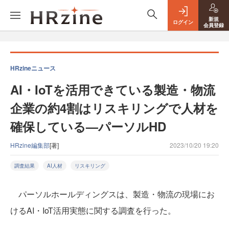
新規
ログイン
会員登録
HRzineニュース
AI・IoTを活用できている製造・物流
企業の約4割はリスキリングで人材を
確保している—パーソルHD
HRzine編集部
[著]
2023/10/20 19:20
調査結果
AI人材
リスキリング
パーソルホールディングスは、製造・物流の現場にお
けるAI・IoT活用実態に関する調査を行った。