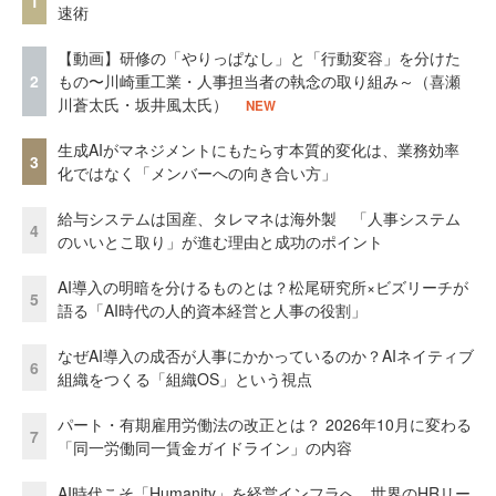
1
速術
【動画】研修の「やりっぱなし」と「行動変容」を分けた
2
もの〜川崎重工業・人事担当者の執念の取り組み～（喜瀬
川蒼太氏・坂井風太氏）
NEW
生成AIがマネジメントにもたらす本質的変化は、業務効率
3
化ではなく「メンバーへの向き合い方」
給与システムは国産、タレマネは海外製 「人事システム
4
のいいとこ取り」が進む理由と成功のポイント
AI導入の明暗を分けるものとは？松尾研究所×ビズリーチが
5
語る「AI時代の人的資本経営と人事の役割」
なぜAI導入の成否が人事にかかっているのか？AIネイティブ
6
組織をつくる「組織OS」という視点
パート・有期雇用労働法の改正とは？ 2026年10月に変わる
7
「同一労働同一賃金ガイドライン」の内容
AI時代こそ「Humanity」を経営インフラへ 世界のHRリー