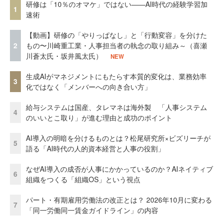
研修は「10％のオマケ」ではない——AI時代の経験学習加
1
速術
【動画】研修の「やりっぱなし」と「行動変容」を分けた
2
もの〜川崎重工業・人事担当者の執念の取り組み～（喜瀬
川蒼太氏・坂井風太氏）
NEW
生成AIがマネジメントにもたらす本質的変化は、業務効率
3
化ではなく「メンバーへの向き合い方」
給与システムは国産、タレマネは海外製 「人事システム
4
のいいとこ取り」が進む理由と成功のポイント
AI導入の明暗を分けるものとは？松尾研究所×ビズリーチが
5
語る「AI時代の人的資本経営と人事の役割」
なぜAI導入の成否が人事にかかっているのか？AIネイティブ
6
組織をつくる「組織OS」という視点
パート・有期雇用労働法の改正とは？ 2026年10月に変わる
7
「同一労働同一賃金ガイドライン」の内容