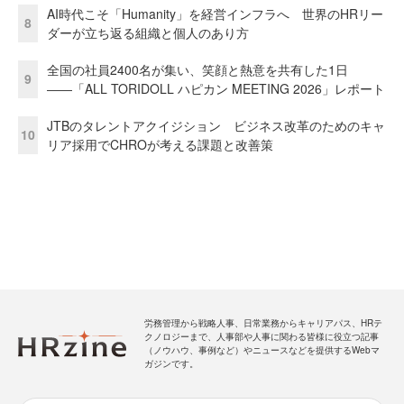
AI時代こそ「Humanity」を経営インフラへ 世界のHRリー
8
ダーが立ち返る組織と個人のあり方
全国の社員2400名が集い、笑顔と熱意を共有した1日
9
――「ALL TORIDOLL ハピカン MEETING 2026」レポート
JTBのタレントアクイジション ビジネス改革のためのキャ
10
リア採用でCHROが考える課題と改善策
労務管理から戦略人事、日常業務からキャリアパス、HRテ
クノロジーまで、人事部や人事に関わる皆様に役立つ記事
（ノウハウ、事例など）やニュースなどを提供するWebマ
ガジンです。