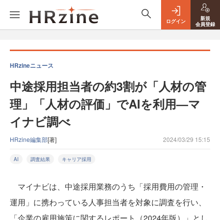
新規
ログイン
会員登録
HRzineニュース
中途採用担当者の約3割が「人材の管
理」「人材の評価」でAIを利用—マ
イナビ調べ
HRzine編集部
[著]
2024/03/29 15:15
AI
調査結果
キャリア採用
マイナビは、中途採用業務のうち「採用費用の管理・
運用」に携わっている人事担当者を対象に調査を行い、
「企業の雇用施策に関するレポート（2024年版）」とし