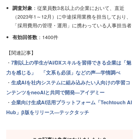
調査対象
：従業員数3名以上の企業において、直近
（2023年1～12月）に中途採用業務を担当しており、​
「採用費用の管理・運用」に携わっている人事担当者​
有効回答数
：1400件
【関連記事】
・
7割以上の学生がAI/DXスキルを習得できる企業は「魅
力を感じる」 「文系も必須」などの声—学情調べ
・
生成AIを社内システムに組み込みたい人向けの学習コ
ンテンツをneoAIと共同で開発—アイデミー
・
企業向け生成AI活用プラットフォーム「Techtouch AI
Hub」β版をリリース—テックタッチ