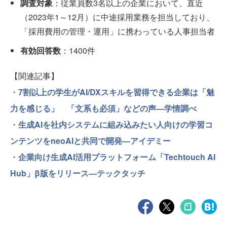
調査対象
：従業員数3名以上の企業において、直近
（2023年1～12月）に中途採用業務を担当しており、​
「採用費用の管理・運用」に携わっている人事担当者​
有効回答数
：1400件
【関連記事】
・
7割以上の学生がAI/DXスキルを習得できる企業は「魅
力を感じる」 「文系も必須」などの声—学情調べ
・
生成AIを社内システムに組み込みたい人向けの学習コ
ンテンツをneoAIと共同で開発—アイデミー
・
企業向け生成AI活用プラットフォーム「Techtouch AI
Hub」β版をリリース—テックタッチ