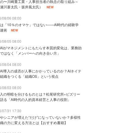
の〜川崎重工業・人事担当者の執念の取り組み～
瀬川蒼太氏・坂井風太氏）
NEW
/08/06 08:00
は「10％のオマケ」ではない——AI時代の経験学
速術
NEW
/08/05 08:00
AIがマネジメントにもたらす本質的変化は、業務効
ではなく「メンバーへの向き合い方」
/08/04 08:00
AI導入の成否が人事にかかっているのか？AIネイテ
組織をつくる「組織OS」という視点
/08/03 08:00
導入の明暗を分けるものとは？松尾研究所×ビズリー
語る「AI時代の人的資本経営と人事の役割」
/07/31 17:30
やシニアが増えた“だけ”になっていないか？多様性
織の力に変える方法とは【おすすめ書籍】