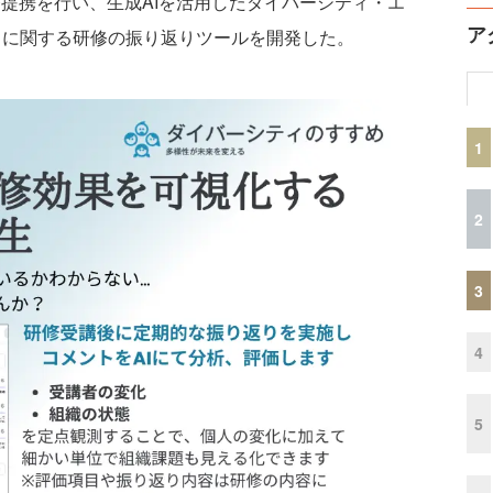
トと業務提携を行い、生成AIを活用したダイバーシティ・エ
ア
）に関する研修の振り返りツールを開発した。
1
2
3
4
5