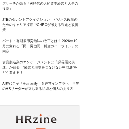
ズリーチが語る「AI時代の人的資本経営と人事の
役割」
JTBのタレントアクイジション ビジネス改革の
ためのキャリア採用でCHROが考える課題と改善
策
パート・有期雇用労働法の改正とは？ 2026年10
月に変わる「同一労働同一賃金ガイドライン」の
内容
食品製造業のエンゲージメントは「課長層の失
速」が顕著 “経営と現場をつなげない中間層”を
どう変える？
AI時代こそ「Humanity」を経営インフラへ 世界
のHRリーダーが立ち返る組織と個人のあり方