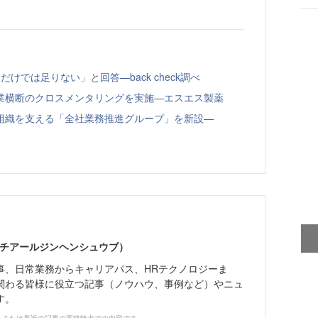
けでは足りない」と回答—back check調べ
業横断のクロスメンタリングを実施—エスエス製薬
組織を支える「全社業務推進グループ」を新設—
エイチアールジンヘンシュウブ）
事、日常業務からキャリアパス、HRテクノロジーま
関わる皆様に役立つ記事（ノウハウ、事例など）やニュ
す。
、または直近の記事の寄稿時点での内容です