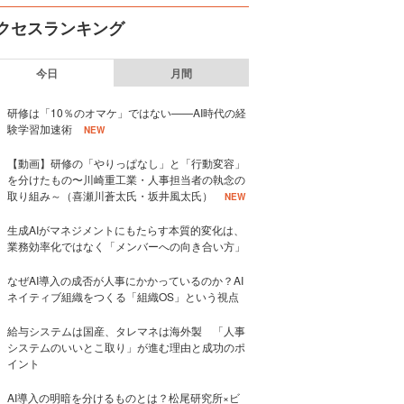
クセスランキング
今日
月間
研修は「10％のオマケ」ではない——AI時代の経
験学習加速術
NEW
【動画】研修の「やりっぱなし」と「行動変容」
を分けたもの〜川崎重工業・人事担当者の執念の
取り組み～（喜瀬川蒼太氏・坂井風太氏）
NEW
生成AIがマネジメントにもたらす本質的変化は、
業務効率化ではなく「メンバーへの向き合い方」
なぜAI導入の成否が人事にかかっているのか？AI
ネイティブ組織をつくる「組織OS」という視点
給与システムは国産、タレマネは海外製 「人事
システムのいいとこ取り」が進む理由と成功のポ
イント
AI導入の明暗を分けるものとは？松尾研究所×ビ