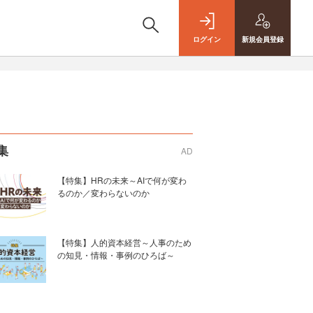
ログイン
新規
会員登録
集
AD
【特集】HRの未来～AIで何が変わ
るのか／変わらないのか
【特集】人的資本経営～人事のため
の知見・情報・事例のひろば～