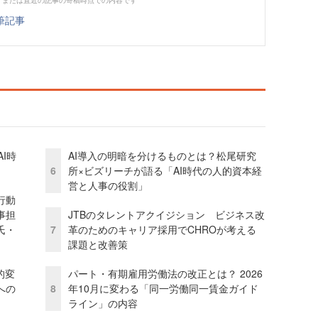
筆記事
I時
AI導入の明暗を分けるものとは？松尾研究
6
所×ビズリーチが語る「AI時代の人的資本経
営と人事の役割」
行動
事担
JTBのタレントアクイジション ビジネス改
氏・
7
革のためのキャリア採用でCHROが考える
課題と改善策
的変
パート・有期雇用労働法の改正とは？ 2026
への
8
年10月に変わる「同一労働同一賃金ガイド
ライン」の内容