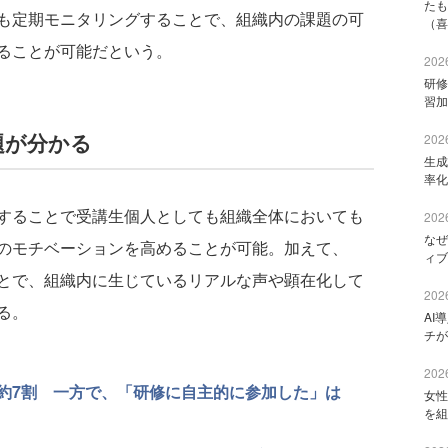
たも
も定期モニタリングすることで、組織内の課題の可
（喜
ることが可能だという。
2026
研修
習加
題が分かる
2026
生成
率化
することで受講生個人としても組織全体においても
2026
なぜ
のモチベーションを高めることが可能。加えて、
ィブ
とで、組織内に生じているリアルな声や顕在化して
2026
る。
AI
チが
2026
約7割 一方で、「研修に自主的に参加した」は
女性
を組