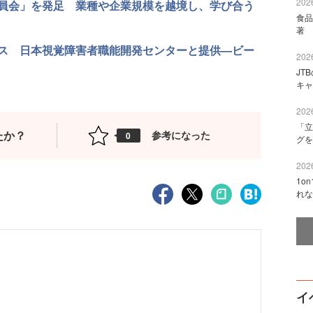
2026
員会」を発足 業種や企業規模を越境し、学び合う
食品
著 
ス 日本視覚障害者職能開発センターと提供—ビー
2026
JT
キャ
2026
「立
たか？
参考になった
0
グを
2026
1o
れな
イ