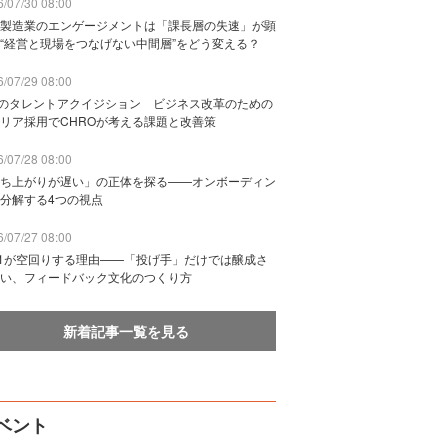
/07/30 08:00
製造業のエンゲージメントは「課長層の失速」が顕
“経営と現場をつなげない中間層”をどう変える？
/07/29 08:00
Bのタレントアクイジション ビジネス改革のための
リア採用でCHROが考える課題と改善策
/07/28 08:00
ち上がりが遅い」の正体を探る——オンボーディン
分解する4つの視点
/07/27 08:00
n1が空回りする理由——「投げ手」だけでは醸成さ
い、フィードバック文化のつくり方
新着記事一覧を見る
ベント