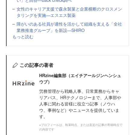
い」と回答—back check調べ
女性のキャリア支援で森永製菓と企業横断のクロスメン
タリングを実施—エスエス製薬
障がいのある社員が適性を活かして組織を支える「全社
業務推進グループ」を新設—SHIRO
もっと読む
この記事の著者
HRzine編集部（エイチアールジンヘンシュ
ウブ）
労務管理から戦略人事、日常業務からキャ
リアパス、HRテクノロジーまで、人事部や
人事に関わる皆様に役立つ記事（ノウハ
ウ、事例など）やニュースを提供していま
す。
※プロフィールは、執筆時点、または直近の記事の寄稿時点で
の内容です