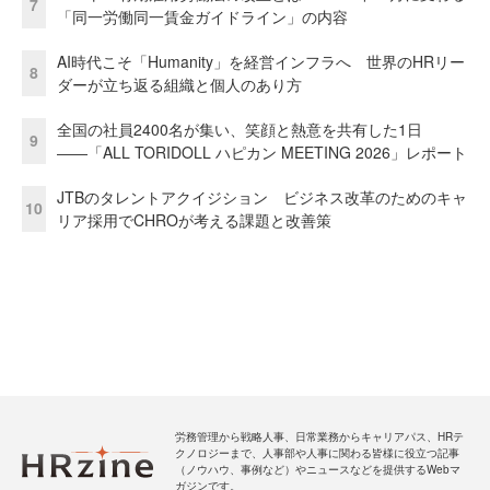
7
「同一労働同一賃金ガイドライン」の内容
AI時代こそ「Humanity」を経営インフラへ 世界のHRリー
8
ダーが立ち返る組織と個人のあり方
全国の社員2400名が集い、笑顔と熱意を共有した1日
9
――「ALL TORIDOLL ハピカン MEETING 2026」レポート
JTBのタレントアクイジション ビジネス改革のためのキャ
10
リア採用でCHROが考える課題と改善策
労務管理から戦略人事、日常業務からキャリアパス、HRテ
クノロジーまで、人事部や人事に関わる皆様に役立つ記事
（ノウハウ、事例など）やニュースなどを提供するWebマ
ガジンです。