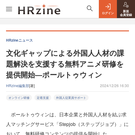
新規
ログイン
会員登録
HRzineニュース
文化ギャップによる外国人人材の課
題解決を支援する無料アニメ研修を
提供開始—ポールトゥウィン
HRzine編集部
[著]
2024/12/26 16:30
オンライン研修
定着支援
外国人従業員サポート
ポールトゥウィンは、日本企業と外国人人材を結ぶ求
人マッチングサービス「Stepjob（ステップジョブ）」に
おいて、無料研修コンテンツの提供を開始した。